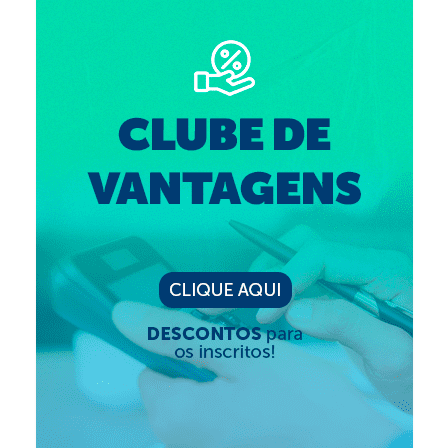
Editais e licitação
Eleições
Fiscalização
Responsabilidade Técnica
Legislações
Decisões
Portarias
Resoluções
Desagravo Público
Processos Éticos
Censura Pública