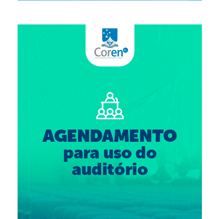
Suspensão do Exercício Profissional
Para Você
Procedimento para registro
Clube de Vantagens
Valores dos serviços
Reserva de auditório
Notícias
Ouvidoria
Contatos
Fale Conosco
NEP