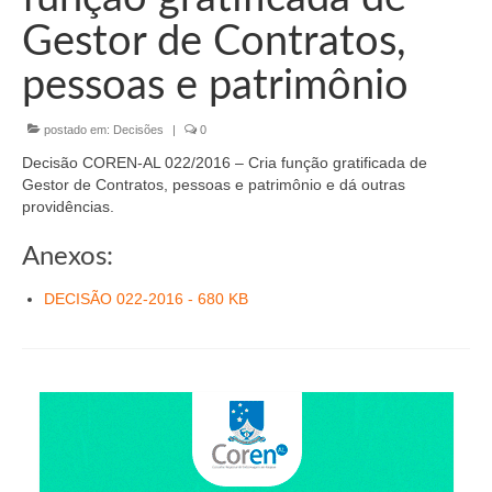
Organograma
Gestor de Contratos,
Conselheiros e Diretoria
pessoas e patrimônio
Câmaras Técnicas
postado em:
Decisões
|
0
Carta de Serviços ao Cidadão
Decisão COREN-AL 022/2016 – Cria função gratificada de
Governança
Gestor de Contratos, pessoas e patrimônio e dá outras
providências.
Transparência e Prestação de Contas
Anexos:
Eleições
DECISÃO 022-2016 - 680 KB
Eleições Triênio 2027-2029
Eleições 2023
Eleições Anteriores
Agenda do presidente