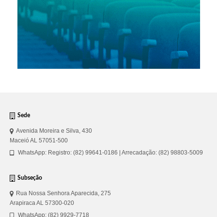
Sede
Avenida Moreira e Silva, 430
Maceió AL 57051-500
WhatsApp: Registro: (82) 99641-0186 | Arrecadação: (82) 98803-5009
Subseção
Rua Nossa Senhora Aparecida, 275
Arapiraca AL 57300-020
WhatsApp: (82) 9929-7718