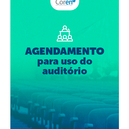
Suspensão do Exercício Profissional
Para Você
Procedimento para registro
Clube de Vantagens
Valores dos serviços
Reserva de auditório
Notícias
Ouvidoria
Contatos
Fale Conosco
NEP