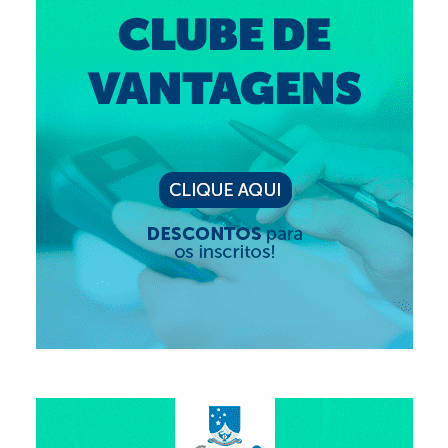
Editais e licitação
Eleições
Fiscalização
Responsabilidade Técnica
Legislações
Decisões
Portarias
Resoluções
Desagravo Público
Processos Éticos
Censura Pública