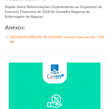
Organograma
Dispõe Sobre Reformulações Orçamentárias ao Orçamento do
Conselheiros e Diretoria
Exercício Financeiro de 2018 do Conselho Regional de
Enfermagem de Alagoas.
Câmaras Técnicas
Anexos:
Carta de Serviços ao Cidadão
DECISAOCOREN-AL Nº 024-2018 -serviços de internet - 359
Governança
KB
Transparência e Prestação de Contas
Eleições
Eleições Triênio 2027-2029
Eleições 2023
Eleições Anteriores
Agenda do presidente