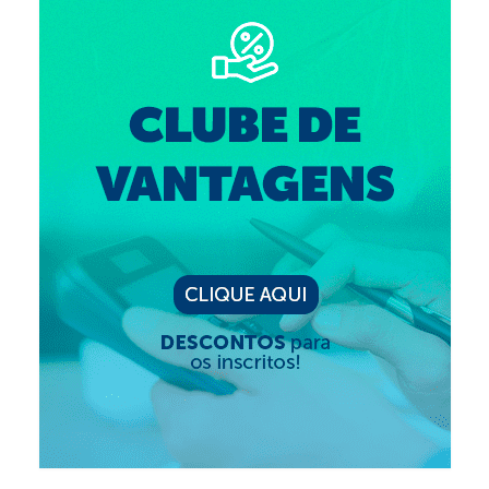
Editais e licitação
Eleições
Fiscalização
Responsabilidade Técnica
Legislações
Decisões
Portarias
Resoluções
Desagravo Público
Processos Éticos
Censura Pública