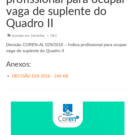
Organograma
vaga de suplente do
Conselheiros e Diretoria
Quadro II
Câmaras Técnicas
postado em:
Decisões
|
0
Carta de Serviços ao Cidadão
Decisão COREN-AL 029/2016 – Indica profissional para ocupar
Governança
vaga de suplente do Quadro II
Transparência e Prestação de Contas
Anexos:
Eleições
DECISÃO 029-2016 - 240 KB
Eleições Triênio 2027-2029
Eleições 2023
Eleições Anteriores
Agenda do presidente