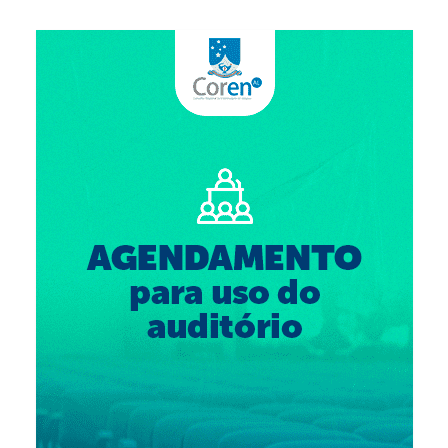
Suspensão do Exercício Profissional
Para Você
Procedimento para registro
Clube de Vantagens
Valores dos serviços
Reserva de auditório
Notícias
Ouvidoria
Contatos
Fale Conosco
NEP