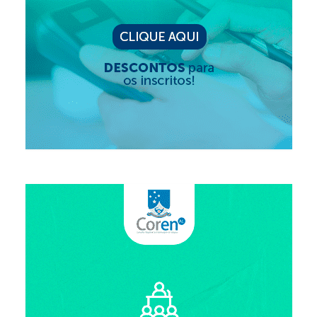
Editais e licitação
Eleições
Fiscalização
Responsabilidade Técnica
Legislações
Decisões
Portarias
Resoluções
Desagravo Público
Processos Éticos
Censura Pública