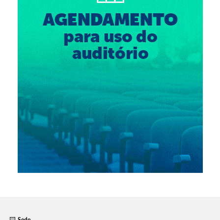
Suspensão do Exercício Profissional
Para Você
Procedimento para registro
Clube de Vantagens
Valores dos serviços
Reserva de auditório
Notícias
Ouvidoria
Contatos
Fale Conosco
NEP