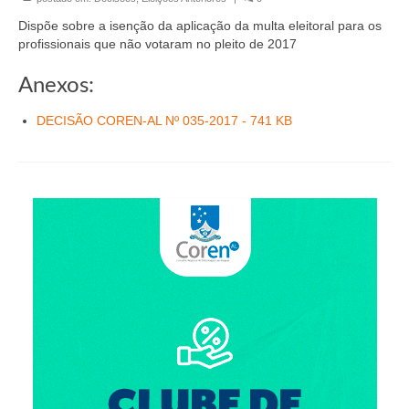
Organograma
Dispõe sobre a isenção da aplicação da multa eleitoral para os
Conselheiros e Diretoria
profissionais que não votaram no pleito de 2017
Câmaras Técnicas
Anexos:
Carta de Serviços ao Cidadão
DECISÃO COREN-AL Nº 035-2017 - 741 KB
Governança
Transparência e Prestação de Contas
Eleições
Eleições Triênio 2027-2029
Eleições 2023
Eleições Anteriores
Agenda do presidente