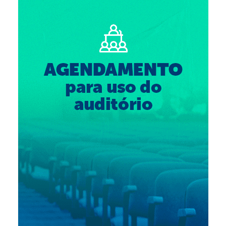
Suspensão do Exercício Profissional
Para Você
Procedimento para registro
Clube de Vantagens
Valores dos serviços
Reserva de auditório
Notícias
Ouvidoria
Contatos
Fale Conosco
NEP