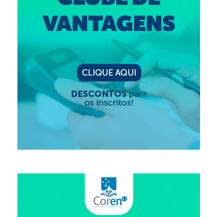
Editais e licitação
Eleições
Fiscalização
Responsabilidade Técnica
Legislações
Decisões
Portarias
Resoluções
Desagravo Público
Processos Éticos
Censura Pública