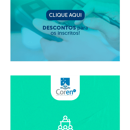
Editais e licitação
Eleições
Fiscalização
Responsabilidade Técnica
Legislações
Decisões
Portarias
Resoluções
Desagravo Público
Processos Éticos
Censura Pública