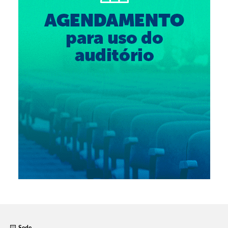
Suspensão do Exercício Profissional
Para Você
Procedimento para registro
Clube de Vantagens
Valores dos serviços
Reserva de auditório
Notícias
Ouvidoria
Contatos
Fale Conosco
NEP