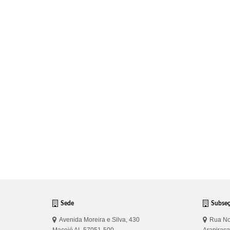
Sede
Subse
Avenida Moreira e Silva, 430
Rua No
Maceió AL 57051-500
Arapirac