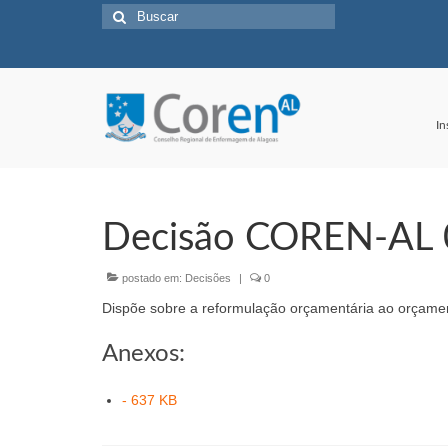
Buscar
por:
In
Decisão COREN-AL
postado em:
Decisões
|
0
Dispõe sobre a reformulação orçamentária ao orçame
Anexos:
- 637 KB