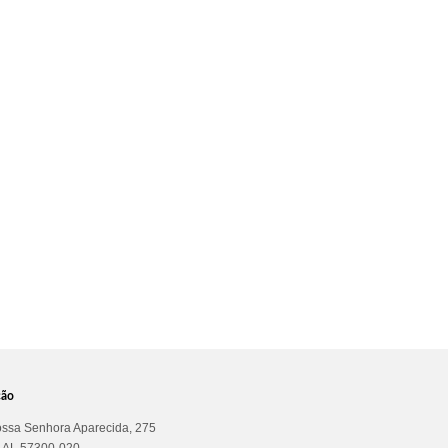
ção
ssa Senhora Aparecida, 275
a AL 57300-020