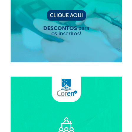
Editais e licitação
Eleições
Fiscalização
Responsabilidade Técnica
Legislações
Decisões
Portarias
Resoluções
Desagravo Público
Processos Éticos
Censura Pública