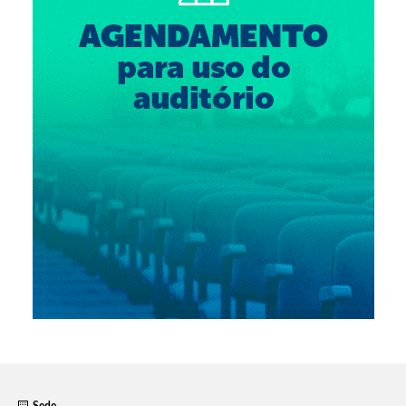
Suspensão do Exercício Profissional
Para Você
Procedimento para registro
Clube de Vantagens
Valores dos serviços
Reserva de auditório
Notícias
Ouvidoria
Contatos
Fale Conosco
NEP