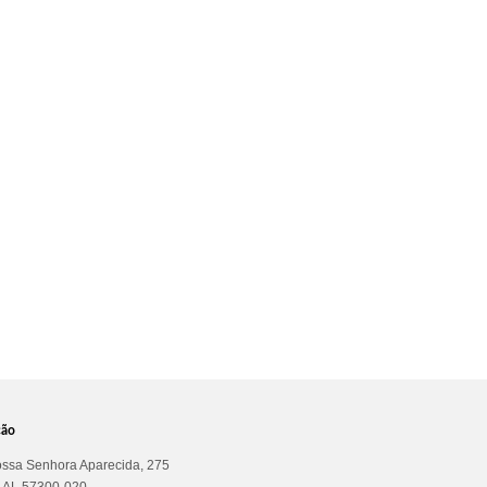
ção
ssa Senhora Aparecida, 275
a AL 57300-020