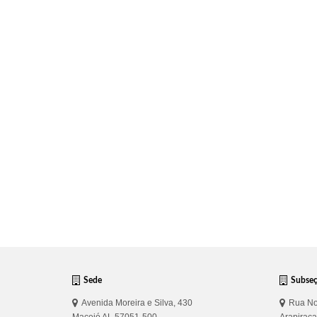
Sede
Subse
Avenida Moreira e Silva, 430
Rua No
Maceió AL 57051-500
Arapirac