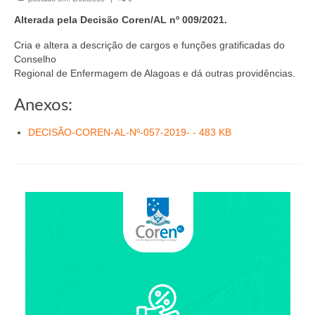
Organograma
Alterada pela Decisão Coren/AL nº 009/2021.
Conselheiros e Diretoria
Cria e altera a descrição de cargos e funções gratificadas do
Câmaras Técnicas
Conselho
Regional de Enfermagem de Alagoas e dá outras providências.
Carta de Serviços ao Cidadão
Anexos:
Governança
DECISÃO-COREN-AL-Nº-057-2019- - 483 KB
Transparência e Prestação de Contas
Eleições
Eleições Triênio 2027-2029
Eleições 2023
Eleições Anteriores
Agenda do presidente