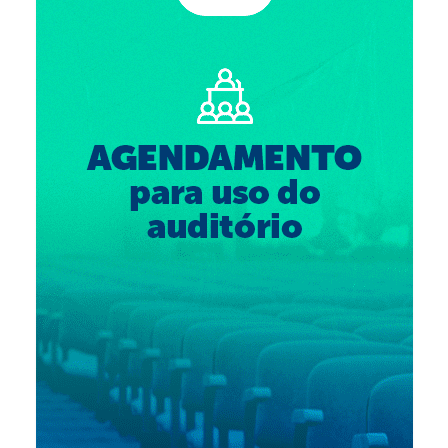
Suspensão do Exercício Profissional
Para Você
Procedimento para registro
Clube de Vantagens
Valores dos serviços
Reserva de auditório
Notícias
Ouvidoria
Contatos
Fale Conosco
NEP