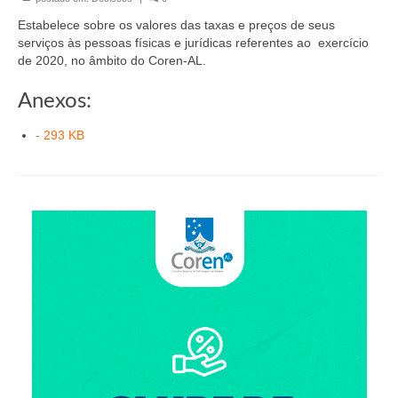
Organograma
Estabelece sobre os valores das taxas e preços de seus
Conselheiros e Diretoria
serviços às pessoas físicas e jurídicas referentes ao exercício
de 2020, no âmbito do Coren-AL.
Câmaras Técnicas
Anexos:
Carta de Serviços ao Cidadão
- 293 KB
Governança
Transparência e Prestação de Contas
Eleições
Eleições Triênio 2027-2029
Eleições 2023
Eleições Anteriores
Agenda do presidente