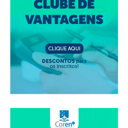
Editais e licitação
Eleições
Fiscalização
Responsabilidade Técnica
Legislações
Decisões
Portarias
Resoluções
Desagravo Público
Processos Éticos
Censura Pública