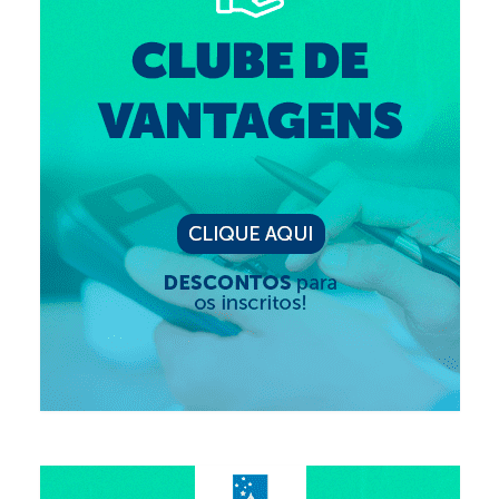
Editais e licitação
Eleições
Fiscalização
Responsabilidade Técnica
Legislações
Decisões
Portarias
Resoluções
Desagravo Público
Processos Éticos
Censura Pública