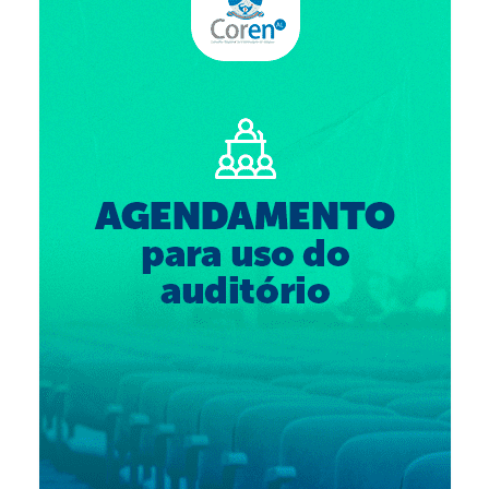
Suspensão do Exercício Profissional
Para Você
Procedimento para registro
Clube de Vantagens
Valores dos serviços
Reserva de auditório
Notícias
Ouvidoria
Contatos
Fale Conosco
NEP