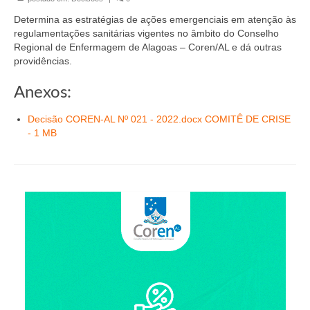
Organograma
Determina as estratégias de ações emergenciais em atenção às
Conselheiros e Diretoria
regulamentações sanitárias vigentes no âmbito do Conselho
Regional de Enfermagem de Alagoas – Coren/AL e dá outras
Câmaras Técnicas
providências.
Carta de Serviços ao Cidadão
Anexos:
Governança
Decisão COREN-AL Nº 021 - 2022.docx COMITÊ DE CRISE
- 1 MB
Transparência e Prestação de Contas
Eleições
Eleições Triênio 2027-2029
Eleições 2023
Eleições Anteriores
Agenda do presidente