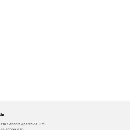
ção
ssa Senhora Aparecida, 275
a AL 57300-020