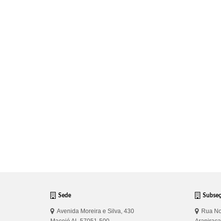
Sede
Subse
Avenida Moreira e Silva, 430
Rua No
Maceió AL 57051-500
Arapirac