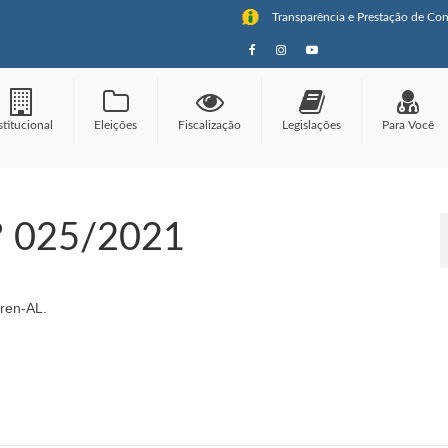
Transparência e Prestação de Con
stitucional
Eleições
Fiscalização
Legislações
Para Você
° 025/2021
ren-AL.