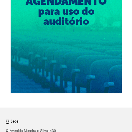
Suspensão do Exercício Profissional
Para Você
Procedimento para registro
Clube de Vantagens
Valores dos serviços
Reserva de auditório
Notícias
Ouvidoria
Contatos
Fale Conosco
Sede
NEP
Avenida Moreira e Silva, 430