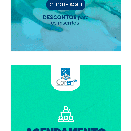
Editais e licitação
Eleições
Fiscalização
Responsabilidade Técnica
Legislações
Decisões
Portarias
Resoluções
Desagravo Público
Processos Éticos
Censura Pública