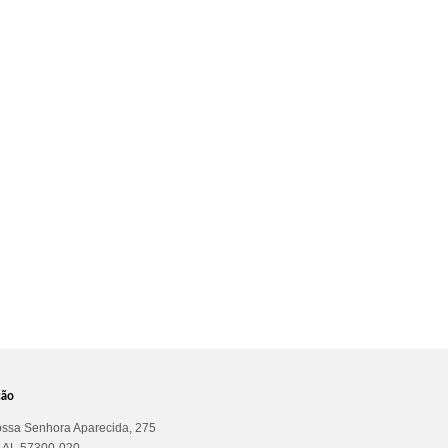
ção
ssa Senhora Aparecida, 275
a AL 57300-020