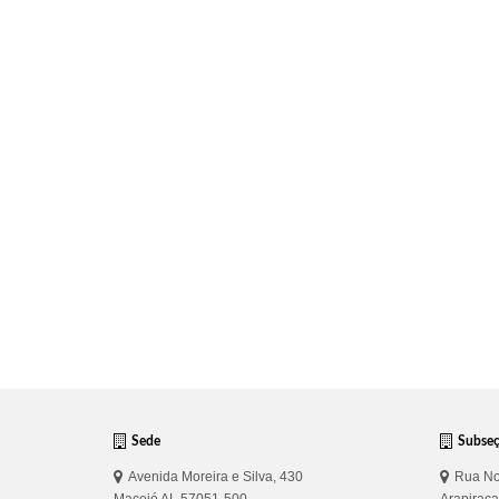
Sede
Subse
Avenida Moreira e Silva, 430
Rua No
Maceió AL 57051-500
Arapirac