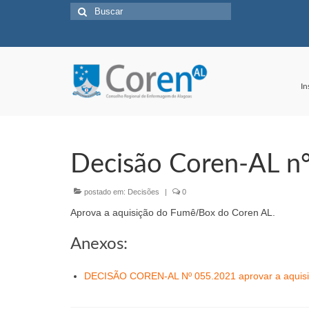
Buscar
por:
In
Decisão Coren-AL n
postado em:
Decisões
|
0
Aprova a aquisição do Fumê/Box do Coren AL.
Anexos:
DECISÃO COREN-AL Nº 055.2021 aprovar a aquisi