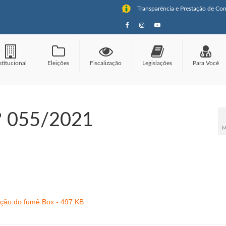
Transparência e Prestação de Con
stitucional
Eleições
Fiscalização
Legislações
Para Você
° 055/2021
M
ção do fumê.Box - 497 KB