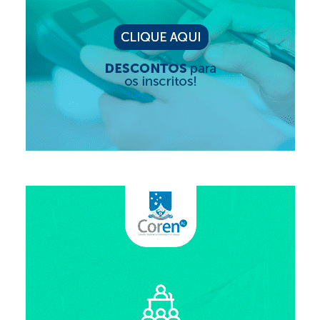
Editais e licitação
Eleições
Fiscalização
Responsabilidade Técnica
Legislações
Decisões
Portarias
Resoluções
Desagravo Público
Processos Éticos
Censura Pública