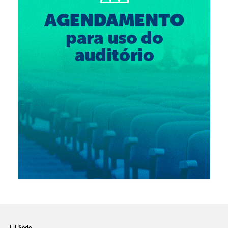
Suspensão do Exercício Profissional
Para Você
Procedimento para registro
Clube de Vantagens
Valores dos serviços
Reserva de auditório
Notícias
Ouvidoria
Contatos
Fale Conosco
NEP