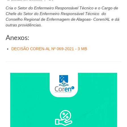
Organograma
Cria o Setor do Enfermeiro Responsável Técnico e o Cargo de
Conselheiros e Diretoria
Chefe do Setor do Enfermeiro Responsável Técnico do
Conselho Regional de Enfermagem de Alagoas- Coren/AL e dá
Câmaras Técnicas
outras providências
.
Carta de Serviços ao Cidadão
Anexos:
Governança
DECISÃO COREN-AL Nº 069-2021 - 3 MB
Transparência e Prestação de Contas
Eleições
Eleições Triênio 2027-2029
Eleições 2023
Eleições Anteriores
Agenda do presidente