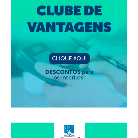
Editais e licitação
Eleições
Fiscalização
Responsabilidade Técnica
Legislações
Decisões
Portarias
Resoluções
Desagravo Público
Processos Éticos
Censura Pública