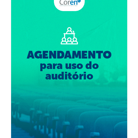
Suspensão do Exercício Profissional
Para Você
Procedimento para registro
Clube de Vantagens
Valores dos serviços
Reserva de auditório
Notícias
Ouvidoria
Contatos
Fale Conosco
NEP