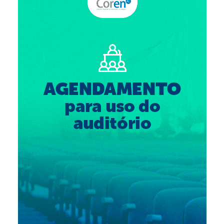
Suspensão do Exercício Profissional
Para Você
Procedimento para registro
Clube de Vantagens
Valores dos serviços
Reserva de auditório
Notícias
Ouvidoria
Contatos
Fale Conosco
NEP