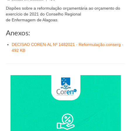
Organograma
Dispões sobre a reformulação orçamentária ao orçamento do
Conselheiros e Diretoria
exercício de 2021 do Conselho Regional
de Enfermagem de Alagoas.
Câmaras Técnicas
Anexos:
Carta de Serviços ao Cidadão
DECISAO COREN-AL Nº 1482021 - Reformulação.conserg -
Governança
492 KB
Transparência e Prestação de Contas
Eleições
Eleições Triênio 2027-2029
Eleições 2023
Eleições Anteriores
Agenda do presidente