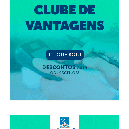
Editais e licitação
Eleições
Fiscalização
Responsabilidade Técnica
Legislações
Decisões
Portarias
Resoluções
Desagravo Público
Processos Éticos
Censura Pública