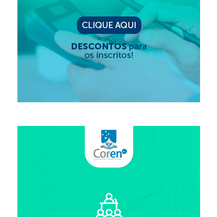
Editais e licitação
Eleições
Fiscalização
Responsabilidade Técnica
Legislações
Decisões
Portarias
Resoluções
Desagravo Público
Processos Éticos
Censura Pública