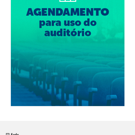
Suspensão do Exercício Profissional
Para Você
Procedimento para registro
Clube de Vantagens
Valores dos serviços
Reserva de auditório
Notícias
Ouvidoria
Contatos
Fale Conosco
NEP