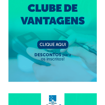
Editais e licitação
Eleições
Fiscalização
Responsabilidade Técnica
Legislações
Decisões
Portarias
Resoluções
Desagravo Público
Processos Éticos
Censura Pública