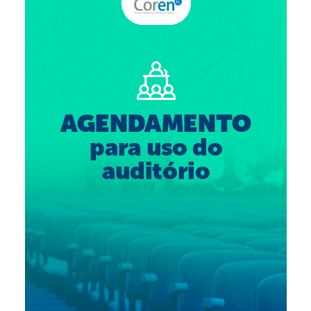
Suspensão do Exercício Profissional
Para Você
Procedimento para registro
Clube de Vantagens
Valores dos serviços
Reserva de auditório
Notícias
Ouvidoria
Contatos
Fale Conosco
NEP