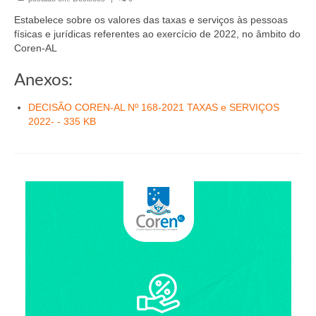
Organograma
Estabelece sobre os valores das taxas e serviços às pessoas
Conselheiros e Diretoria
físicas e jurídicas referentes ao exercício de 2022, no âmbito do
Coren-AL
Câmaras Técnicas
Anexos:
Carta de Serviços ao Cidadão
DECISÃO COREN-AL Nº 168-2021 TAXAS e SERVIÇOS
Governança
2022- - 335 KB
Transparência e Prestação de Contas
Eleições
Eleições Triênio 2027-2029
Eleições 2023
Eleições Anteriores
Agenda do presidente