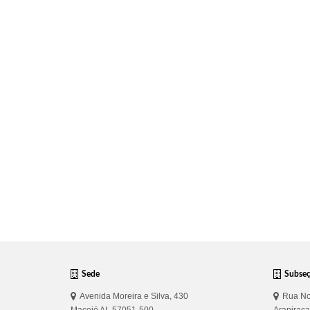
Sede
Subse
Avenida Moreira e Silva, 430
Rua No
Maceió AL 57051-500
Arapirac