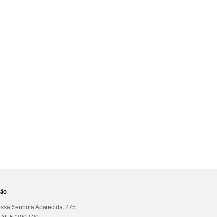
ção
ssa Senhora Aparecida, 275
a AL 57300-020