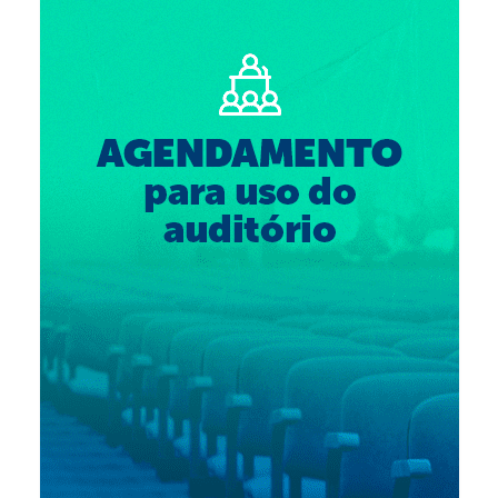
Suspensão do Exercício Profissional
Para Você
Procedimento para registro
Clube de Vantagens
Valores dos serviços
Reserva de auditório
Notícias
Ouvidoria
Contatos
Fale Conosco
NEP