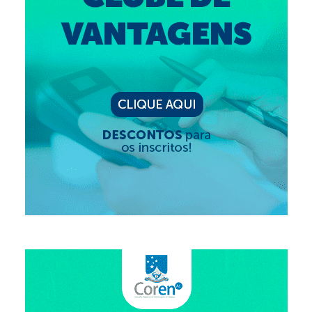
Editais e licitação
Eleições
Fiscalização
Responsabilidade Técnica
Legislações
Decisões
Portarias
Resoluções
Desagravo Público
Processos Éticos
Censura Pública