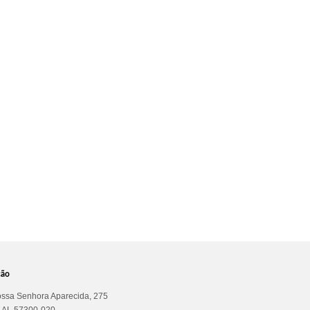
ção
ssa Senhora Aparecida, 275
a AL 57300-020