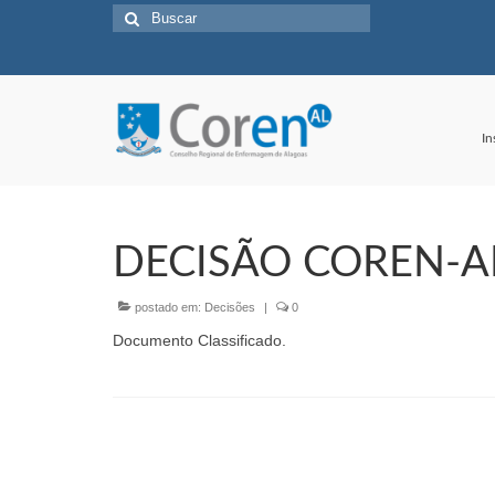
Buscar
por:
In
DECISÃO COREN-AL
postado em:
Decisões
|
0
Documento Classificado.