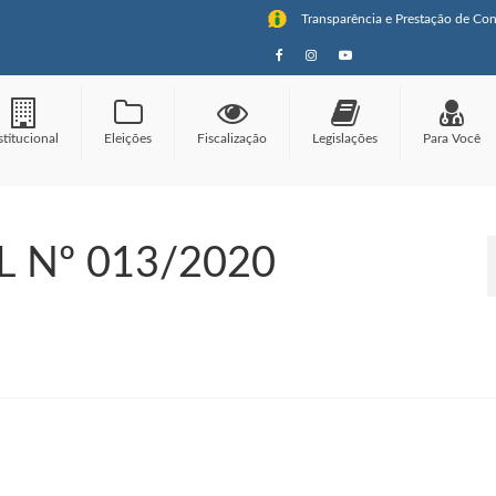
Transparência e Prestação de Con
stitucional
Eleições
Fiscalização
Legislações
Para Você
 Nº 013/2020