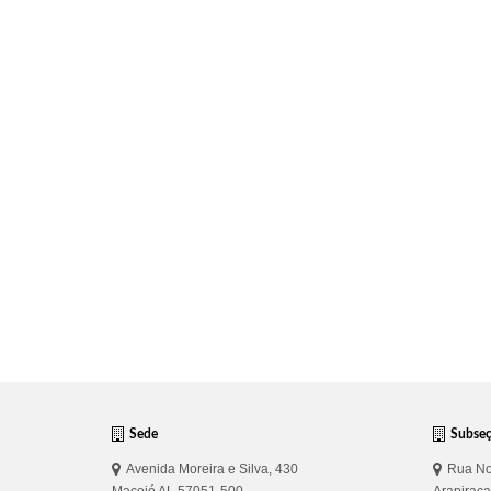
Sede
Subse
Avenida Moreira e Silva, 430
Rua No
Maceió AL 57051-500
Arapirac