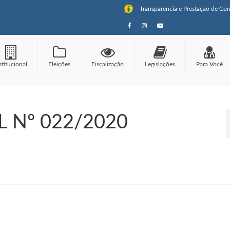
Transparência e Prestação de Con
stitucional
Eleições
Fiscalização
Legislações
Para Você
 Nº 022/2020