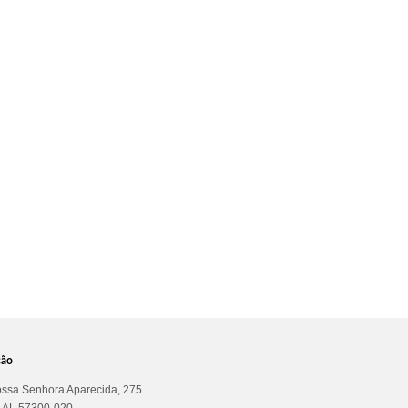
ção
ssa Senhora Aparecida, 275
a AL 57300-020