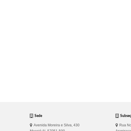
Sede
Subse
Avenida Moreira e Silva, 430
Rua No
Maceió AL 57051-500
Arapirac