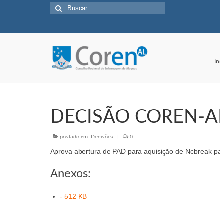
Buscar
por:
In
DECISÃO COREN-AL
postado em:
Decisões
|
0
Aprova abertura de PAD para aquisição de Nobreak pa
Anexos:
- 512 KB