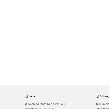
Sede
Subse
Avenida Moreira e Silva, 430
Rua No
Maceió AL 57051-500
Arapirac