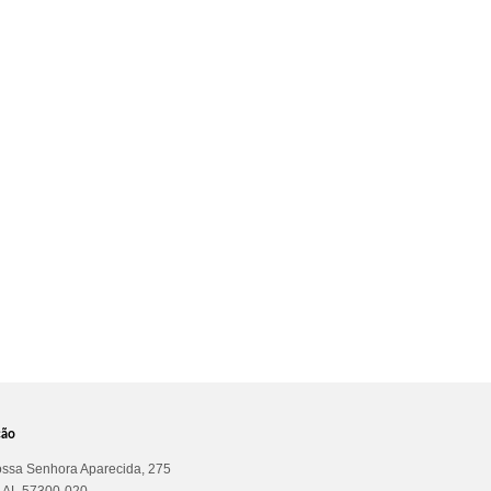
ção
ssa Senhora Aparecida, 275
a AL 57300-020