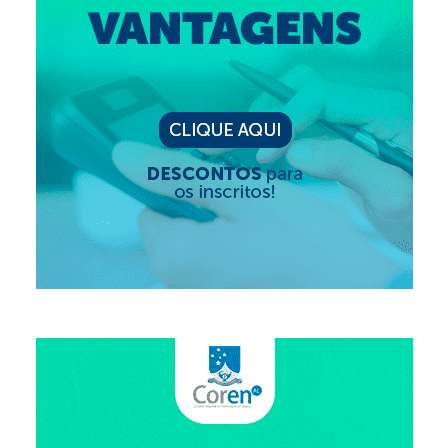
Editais e licitação
Eleições
Fiscalização
Responsabilidade Técnica
Legislações
Decisões
Portarias
Resoluções
Desagravo Público
Processos Éticos
Censura Pública