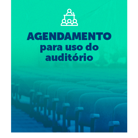
Suspensão do Exercício Profissional
Para Você
Procedimento para registro
Clube de Vantagens
Valores dos serviços
Reserva de auditório
Notícias
Ouvidoria
Contatos
Fale Conosco
NEP