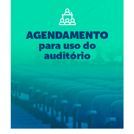
Suspensão do Exercício Profissional
Para Você
Procedimento para registro
Clube de Vantagens
Valores dos serviços
Reserva de auditório
Notícias
Ouvidoria
Contatos
Fale Conosco
NEP