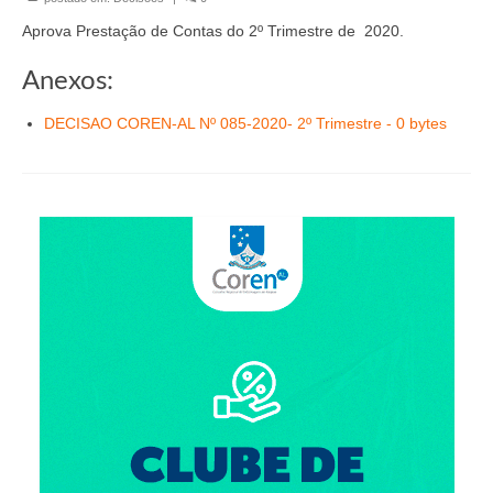
Organograma
Aprova Prestação de Contas do 2º Trimestre de 2020.
Conselheiros e Diretoria
Anexos:
Câmaras Técnicas
DECISAO COREN-AL Nº 085-2020- 2º Trimestre - 0 bytes
Carta de Serviços ao Cidadão
Governança
Transparência e Prestação de Contas
Eleições
Eleições Triênio 2027-2029
Eleições 2023
Eleições Anteriores
Agenda do presidente