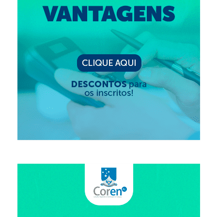
Editais e licitação
Eleições
Fiscalização
Responsabilidade Técnica
Legislações
Decisões
Portarias
Resoluções
Desagravo Público
Processos Éticos
Censura Pública