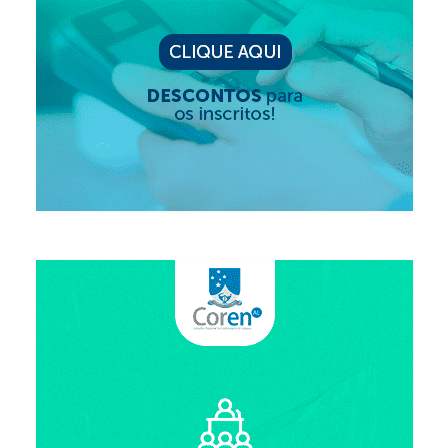
Editais e licitação
Eleições
Fiscalização
Responsabilidade Técnica
Legislações
Decisões
Portarias
Resoluções
Desagravo Público
Processos Éticos
Censura Pública