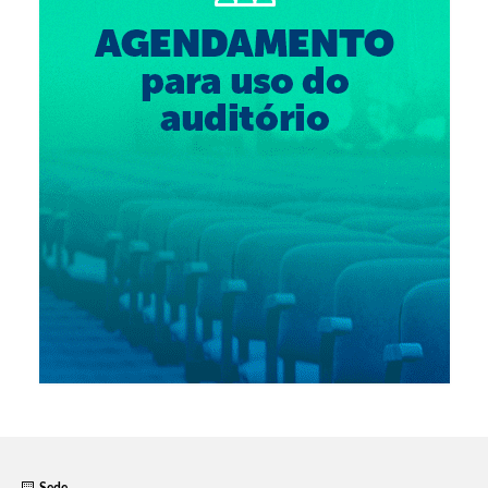
Suspensão do Exercício Profissional
Para Você
Procedimento para registro
Clube de Vantagens
Valores dos serviços
Reserva de auditório
Notícias
Ouvidoria
Contatos
Fale Conosco
NEP