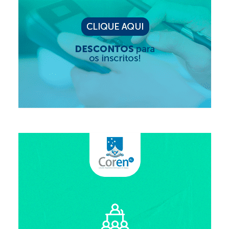
Editais e licitação
Eleições
Fiscalização
Responsabilidade Técnica
Legislações
Decisões
Portarias
Resoluções
Desagravo Público
Processos Éticos
Censura Pública