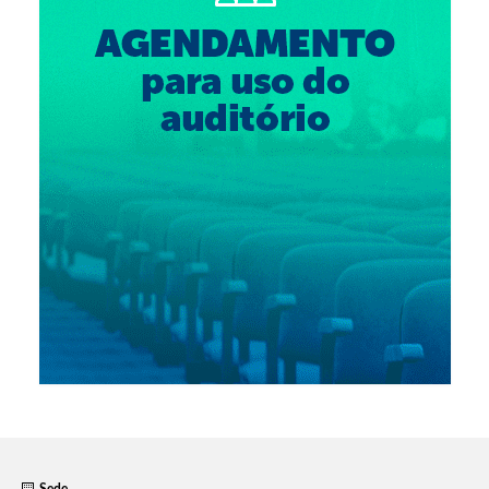
Suspensão do Exercício Profissional
Para Você
Procedimento para registro
Clube de Vantagens
Valores dos serviços
Reserva de auditório
Notícias
Ouvidoria
Contatos
Fale Conosco
NEP