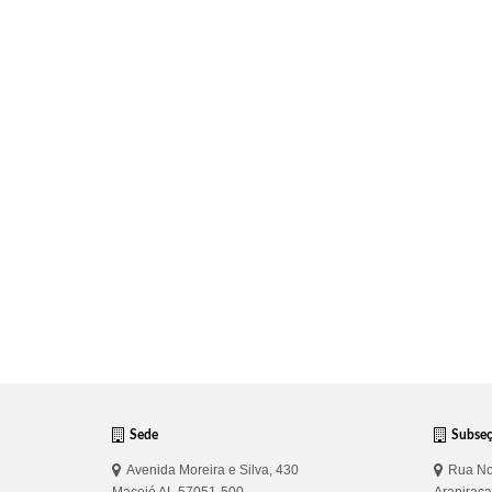
Sede
Subse
Avenida Moreira e Silva, 430
Rua No
Maceió AL 57051-500
Arapirac