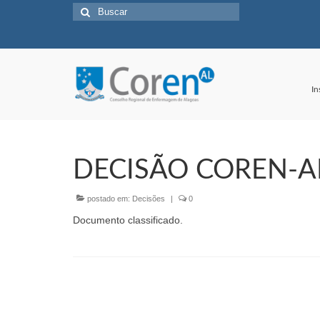
Buscar
por:
In
DECISÃO COREN-AL
postado em:
Decisões
|
0
Documento classificado.