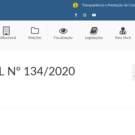
Transparência e Prestação de Con
stitucional
Eleições
Fiscalização
Legislações
Para Você
 Nº 134/2020