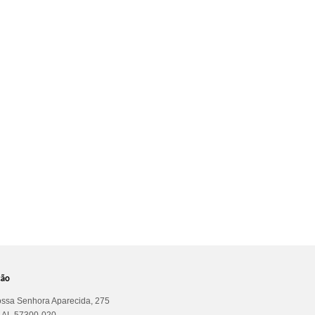
ção
ssa Senhora Aparecida, 275
a AL 57300-020