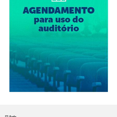
Suspensão do Exercício Profissional
Para Você
Procedimento para registro
Clube de Vantagens
Valores dos serviços
Reserva de auditório
Notícias
Ouvidoria
Contatos
Fale Conosco
NEP