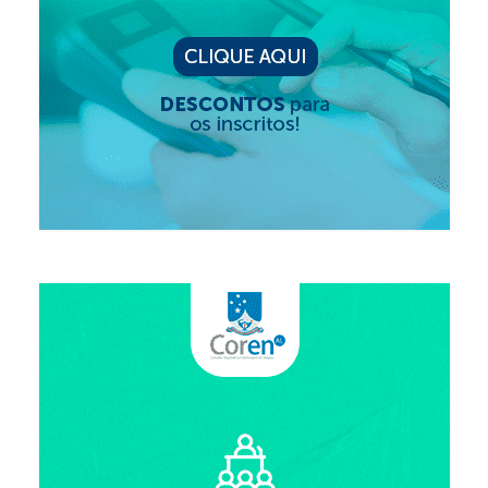
Editais e licitação
Eleições
Fiscalização
Responsabilidade Técnica
Legislações
Decisões
Portarias
Resoluções
Desagravo Público
Processos Éticos
Censura Pública