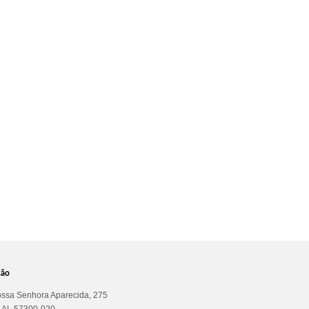
ção
ssa Senhora Aparecida, 275
a AL 57300-020