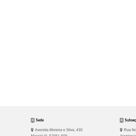
Sede
Subse
Avenida Moreira e Silva, 430
Rua No
Maceió AL 57051-500
Arapirac