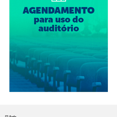
Suspensão do Exercício Profissional
Para Você
Procedimento para registro
Clube de Vantagens
Valores dos serviços
Reserva de auditório
Notícias
Ouvidoria
Contatos
Fale Conosco
NEP