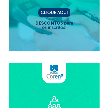
Editais e licitação
Eleições
Fiscalização
Responsabilidade Técnica
Legislações
Decisões
Portarias
Resoluções
Desagravo Público
Processos Éticos
Censura Pública