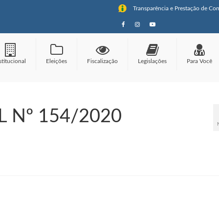
Transparência e Prestação de Con
stitucional
Eleições
Fiscalização
Legislações
Para Você
 Nº 154/2020