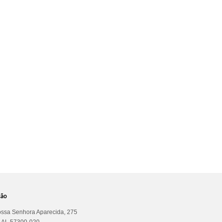
ção
ssa Senhora Aparecida, 275
a AL 57300-020