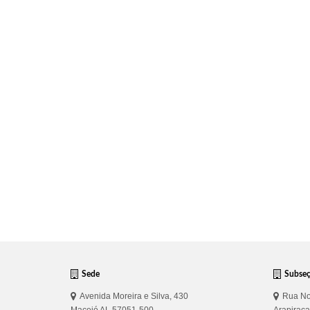
Sede
Subse
Avenida Moreira e Silva, 430
Rua No
Maceió AL 57051-500
Arapirac