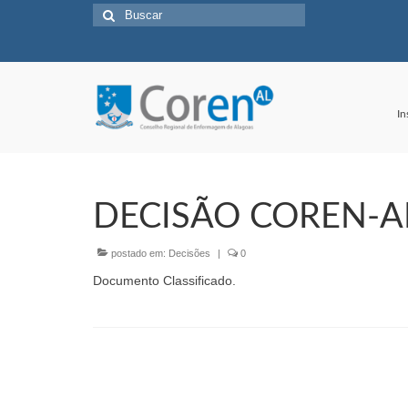
Buscar
por:
In
DECISÃO COREN-AL
postado em:
Decisões
|
0
Documento Classificado.