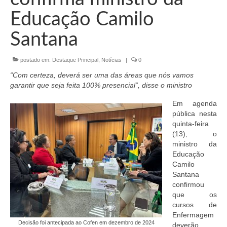
Organograma
Educação Camilo
Conselheiros e Diretoria
Santana
Câmaras Técnicas
postado em:
Destaque Principal
,
Notícias
|
0
Carta de Serviços ao Cidadão
“Com certeza, deverá ser uma das áreas que nós vamos
Governança
garantir que seja feita 100% presencial”, disse o ministro
Em agenda
Transparência e Prestação de Contas
pública nesta
quinta-feira
Eleições
(13), o
ministro da
Eleições Triênio 2027-2029
Educação
Camilo
Eleições 2023
Santana
confirmou
Eleições Anteriores
que os
cursos de
Agenda do presidente
Enfermagem
Decisão foi antecipada ao Cofen em dezembro de 2024
deverão