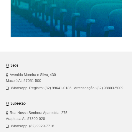
Sede
Avenida Moreira e Silva, 430
Maceió AL 57051-500
WhatsApp: Registro: (82) 99641-0186 | Arrecadação: (82) 98803-5009
Subseção
Rua Nossa Senhora Aparecida, 275
Arapiraca AL 57300-020
WhatsApp: (82) 9929-7718