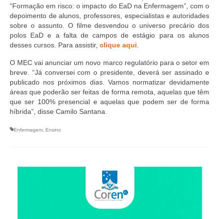
Suspensão do Exercício Profissional
“Formação em risco: o impacto do EaD na Enfermagem”, com o
depoimento de alunos, professores, especialistas e autoridades
Para Você
sobre o assunto. O filme desvendou o universo precário dos
polos EaD e a falta de campos de estágio para os alunos
Procedimento para registro
desses cursos. Para assistir,
clique aqui
.
O MEC vai anunciar um novo marco regulatório para o setor em
Clube de Vantagens
breve. “Já conversei com o presidente, deverá ser assinado e
publicado nos próximos dias. Vamos normatizar devidamente
Valores dos serviços
áreas que poderão ser feitas de forma remota, aquelas que têm
que ser 100% presencial e aquelas que podem ser de forma
Reserva de auditório
híbrida”, disse Camilo Santana.
Notícias
Enfermagem
,
Ensino
Ouvidoria
Contatos
Fale Conosco
NEP