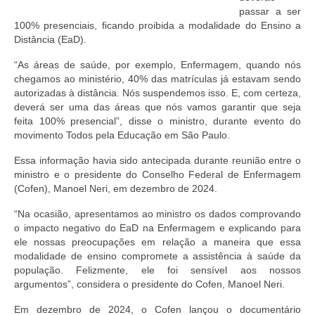
Editais e licitação
passar a ser
100% presenciais, ficando proibida a modalidade do Ensino a
Eleições
Distância (EaD).
Fiscalização
“As áreas de saúde, por exemplo, Enfermagem, quando nós
chegamos ao ministério, 40% das matrículas já estavam sendo
Responsabilidade Técnica
autorizadas à distância. Nós suspendemos isso. E, com certeza,
deverá ser uma das áreas que nós vamos garantir que seja
Legislações
feita 100% presencial”, disse o ministro, durante evento do
movimento Todos pela Educação em São Paulo.
Decisões
Essa informação havia sido antecipada durante reunião entre o
ministro e o presidente do Conselho Federal de Enfermagem
Portarias
(Cofen), Manoel Neri, em dezembro de 2024.
Resoluções
“Na ocasião, apresentamos ao ministro os dados comprovando
o impacto negativo do EaD na Enfermagem e explicando para
Desagravo Público
ele nossas preocupações em relação a maneira que essa
modalidade de ensino compromete a assistência à saúde da
Processos Éticos
população. Felizmente, ele foi sensível aos nossos
argumentos”, considera o presidente do Cofen, Manoel Neri.
Censura Pública
Em dezembro de 2024, o Cofen lançou o documentário