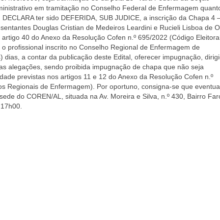
dministrativo em tramitação no Conselho Federal de Enfermagem quant
, DECLARA ter sido DEFERIDA, SUB JUDICE, a inscrição da Chapa 4 
ntantes Douglas Cristian de Medeiros Leardini e Rucieli Lisboa de Ol
 artigo 40 do Anexo da Resolução Cofen n.º 695/2022 (Código Eleitora
 profissional inscrito no Conselho Regional de Enfermagem de
dias, a contar da publicação deste Edital, oferecer impugnação, dirig
suas alegações, sendo proibida impugnação de chapa que não seja
idade previstas nos artigos 11 e 12 do Anexo da Resolução Cofen n.º
os Regionais de Enfermagem). Por oportuno, consigna-se que eventua
de do COREN/AL, situada na Av. Moreira e Silva, n.º 430, Bairro Faro
 17h00.