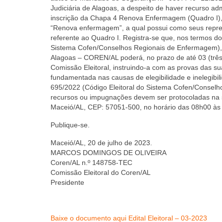
Judiciária de Alagoas, a despeito de haver recurso a
inscrição da Chapa 4 Renova Enfermagem (Quadro I)
“Renova enfermagem”, a qual possui como seus represe
referente ao Quadro I. Registra-se que, nos termos do
Sistema Cofen/Conselhos Regionais de Enfermagem), o
Alagoas – COREN/AL poderá, no prazo de até 03 (três) 
Comissão Eleitoral, instruindo-a com as provas das 
fundamentada nas causas de elegibilidade e inelegibil
695/2022 (Código Eleitoral do Sistema Cofen/Conselh
recursos ou impugnações devem ser protocoladas na se
Maceió/AL, CEP: 57051-500, no horário das 08h00 às
Publique-se.
Maceió/AL, 20 de julho de 2023.
MARCOS DOMINGOS DE OLIVEIRA
Coren/AL n.º 148758-TEC
Comissão Eleitoral do Coren/AL
Presidente
Baixe o documento aqui Edital Eleitoral – 03-2023