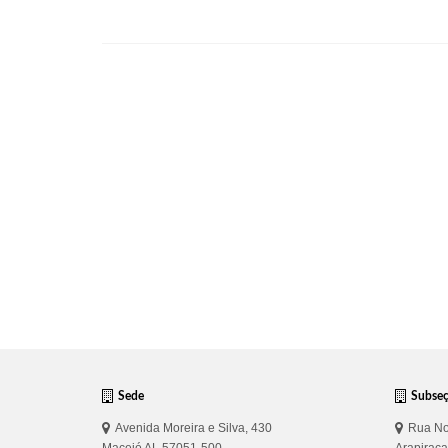
Sede
Subse
Avenida Moreira e Silva, 430
Rua No
Maceió AL 57051-500
Arapirac