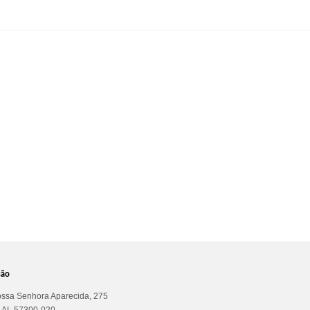
ção
ssa Senhora Aparecida, 275
a AL 57300-020