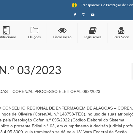
Transparência e Prestação de Con
stitucional
Eleições
Fiscalização
Legislações
Para Você
N.º 03/2023
0
AS – COREN/AL PROCESSO ELEITORAL 082/2023
L DO CONSELHO REGIONAL DE ENFERMAGEM DE ALAGOAS – COREN/
ngos de Oliveira (Coren/AL n.º 148758-TEC), no uso de suas atribuiç
 e pela Resolução Cofen n.º 695/2022 (Código Eleitoral do Sistema
ico o presente Edital n.° 03, em cumprimento à decisão judicial profe
4.05.8000, cuja tramitação se dá pela 13ª Vara Federal da Seção