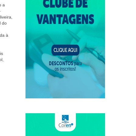
o a
–
iveira,
l do
ida à
is
l,