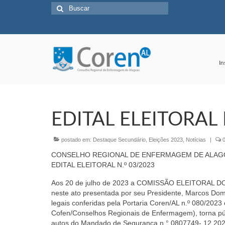
Buscar
por:
In
EDITAL ELEITORAL 
postado em:
Destaque Secundário
,
Eleições 2023
,
Notícias
|
CONSELHO REGIONAL DE ENFERMAGEM DE ALAGO
EDITAL ELEITORAL N.º 03/2023
Aos 20 de julho de 2023 a COMISSÃO ELEITORA
neste ato presentada por seu Presidente, Marcos Domi
legais conferidas pela Portaria Coren/AL n.º 080/2023
Cofen/Conselhos Regionais de Enfermagem), torna públ
autos do Mandado de Segurança n.° 0807749- 12.2023.