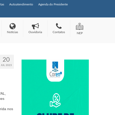
tas
Autoatendimento
Agenda do Presidente
Notícias
Ouvidoria
Contatos
NEP
20
JUL 2023
AL,
ões
rida nos