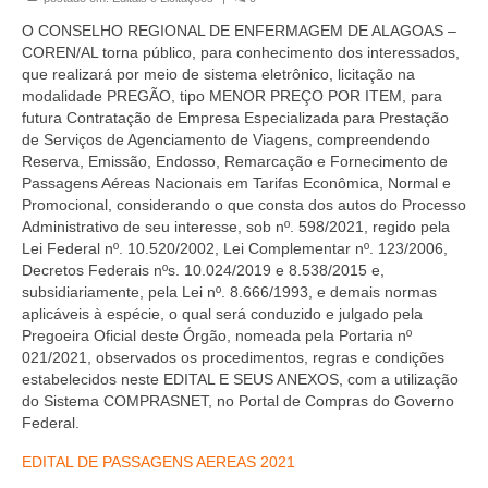
Organograma
O CONSELHO REGIONAL DE ENFERMAGEM DE ALAGOAS –
Conselheiros e Diretoria
COREN/AL torna público, para conhecimento dos interessados,
que realizará por meio de sistema eletrônico, licitação na
Câmaras Técnicas
modalidade PREGÃO, tipo MENOR PREÇO POR ITEM, para
futura Contratação de Empresa Especializada para Prestação
Carta de Serviços ao Cidadão
de Serviços de Agenciamento de Viagens, compreendendo
Reserva, Emissão, Endosso, Remarcação e Fornecimento de
Governança
Passagens Aéreas Nacionais em Tarifas Econômica, Normal e
Promocional, considerando o que consta dos autos do Processo
Transparência e Prestação de Contas
Administrativo de seu interesse, sob nº. 598/2021, regido pela
Lei Federal nº. 10.520/2002, Lei Complementar nº. 123/2006,
Eleições
Decretos Federais nºs. 10.024/2019 e 8.538/2015 e,
subsidiariamente, pela Lei nº. 8.666/1993, e demais normas
aplicáveis à espécie, o qual será conduzido e julgado pela
Eleições Triênio 2027-2029
Pregoeira Oficial deste Órgão, nomeada pela Portaria nº
021/2021, observados os procedimentos, regras e condições
Eleições 2023
estabelecidos neste EDITAL E SEUS ANEXOS, com a utilização
do Sistema COMPRASNET, no Portal de Compras do Governo
Eleições Anteriores
Federal.
Agenda do presidente
EDITAL DE PASSAGENS AEREAS 2021