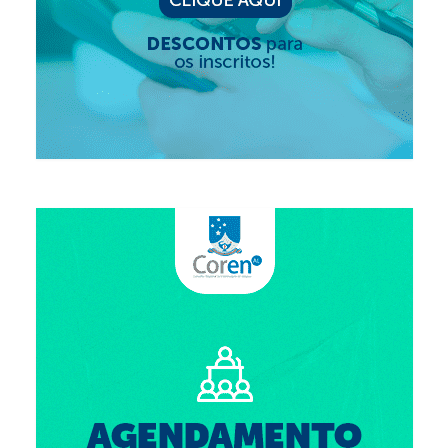
Suspensão do Exercício Profissional
Para Você
Procedimento para registro
Clube de Vantagens
Valores dos serviços
Reserva de auditório
Notícias
Ouvidoria
Contatos
Fale Conosco
NEP