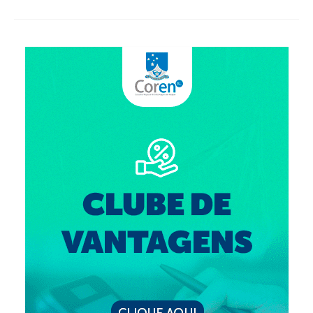
Editais e licitação
Eleições
Fiscalização
Responsabilidade Técnica
Legislações
Decisões
Portarias
Resoluções
Desagravo Público
Processos Éticos
Censura Pública