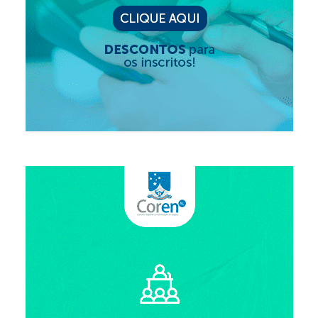
Suspensão do Exercício Profissional
Para Você
Procedimento para registro
Clube de Vantagens
Valores dos serviços
Reserva de auditório
Notícias
Ouvidoria
Contatos
Fale Conosco
NEP