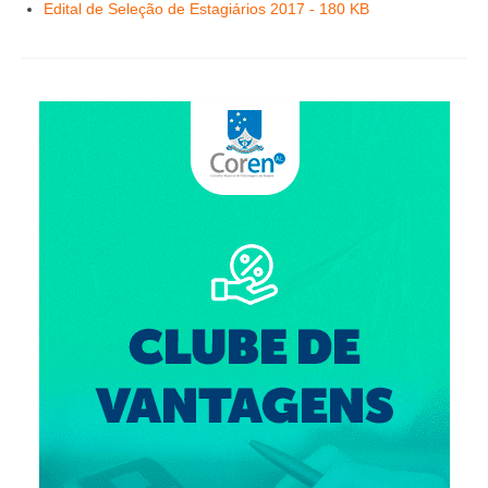
Editais e licitação
Edital de Seleção de Estagiários 2017 - 180 KB
Eleições
Fiscalização
Responsabilidade Técnica
Legislações
Decisões
Portarias
Resoluções
Desagravo Público
Processos Éticos
Censura Pública