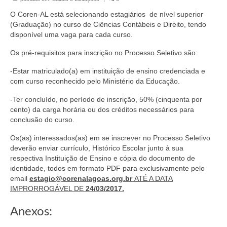
Organograma
O Coren-AL está selecionando estagiários de nível superior
Conselheiros e Diretoria
(Graduação) no curso de Ciências Contábeis e Direito, tendo
disponível uma vaga para cada curso.
Câmaras Técnicas
Os pré-requisitos para inscrição no Processo Seletivo são:
Carta de Serviços ao Cidadão
-Estar matriculado(a) em instituição de ensino credenciada e
com curso reconhecido pelo Ministério da Educação.
Governança
-Ter concluído, no período de inscrição, 50% (cinquenta por
Transparência e Prestação de Contas
cento) da carga horária ou dos créditos necessários para
conclusão do curso.
Eleições
Os(as) interessados(as) em se inscrever no Processo Seletivo
Eleições Triênio 2027-2029
deverão enviar currículo, Histórico Escolar junto à sua
respectiva Instituição de Ensino e cópia do documento de
Eleições 2023
identidade, todos em formato PDF para exclusivamente pelo
email
estagio@corenalagoas.org.br
ATÉ A DATA
Eleições Anteriores
IMPRORROGÁVEL DE
24/03/2017.
Agenda do presidente
Anexos: