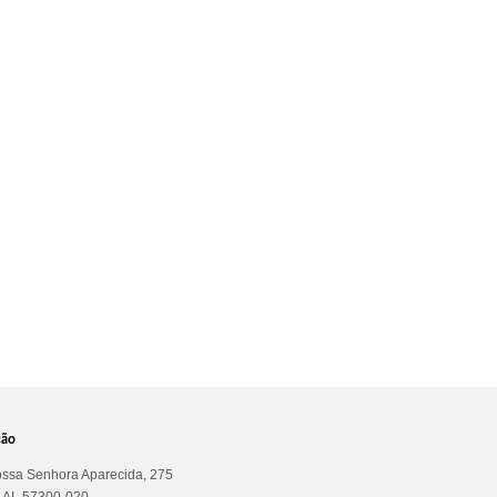
ção
ssa Senhora Aparecida, 275
a AL 57300-020