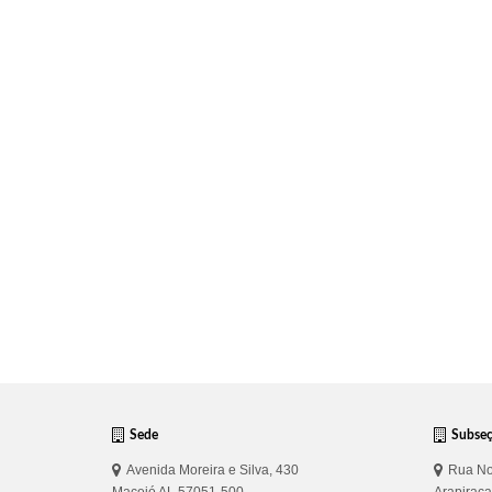
Sede
Subse
Avenida Moreira e Silva, 430
Rua No
Maceió AL 57051-500
Arapirac