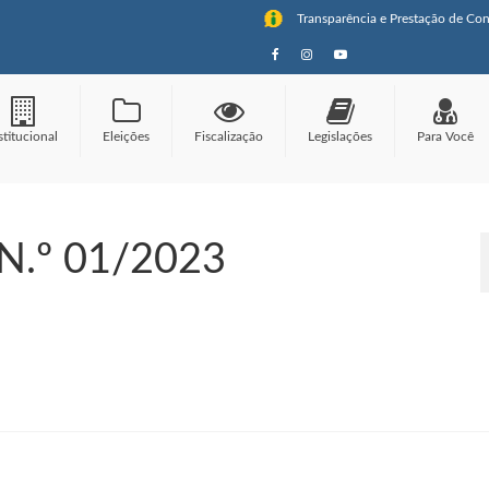
Transparência e Prestação de Con
stitucional
Eleições
Fiscalização
Legislações
Para Você
N.º 01/2023