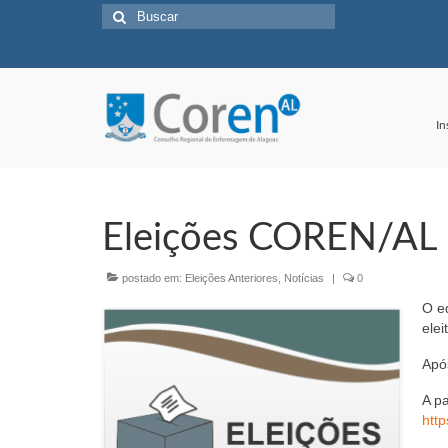
Buscar
por:
In
Eleições COREN/AL
postado em:
Eleições Anteriores
,
Notícias
|
0
O e
elei
Após
A p
htt