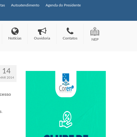
tas
Autoatendimento
Agenda do Presidente
Notícias
Ouvidoria
Contatos
NEP
14
MAR 2014
ocesso
s.