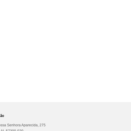
ção
ssa Senhora Aparecida, 275
a AL 57300-020