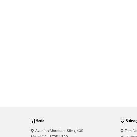
Sede
Subse
Avenida Moreira e Silva, 430
Rua No
Maceió AL 57051-500
Arapirac