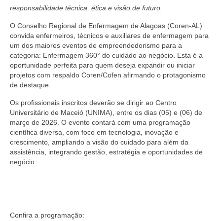
Editais e licitação
responsabilidade técnica, ética e visão de futuro.
Eleições
O Conselho Regional de Enfermagem de Alagoas (Coren-AL)
convida enfermeiros, técnicos e auxiliares de enfermagem para
Fiscalização
um dos maiores eventos de empreendedorismo para a
categoria:
Enfermagem 360° do cuidado ao negócio
.
Esta é a
Responsabilidade Técnica
oportunidade perfeita para quem deseja expandir ou iniciar
projetos com respaldo Coren/Cofen afirmando o protagonismo
Legislações
de destaque.
Os profissionais inscritos deverão se dirigir ao
Centro
Decisões
Universitário de Maceió (UNIMA), entre os dias (05) e (06) de
março de 2026. O evento contará com
uma
programação
Portarias
científica diversa, com foco em tecnologia, inovação e
crescimento, ampliando a visão do cuidado para além da
Resoluções
assistência, integrando gestão, estratégia e oportunidades de
negócio.
Desagravo Público
Processos Éticos
Censura Pública
Confira a programação: