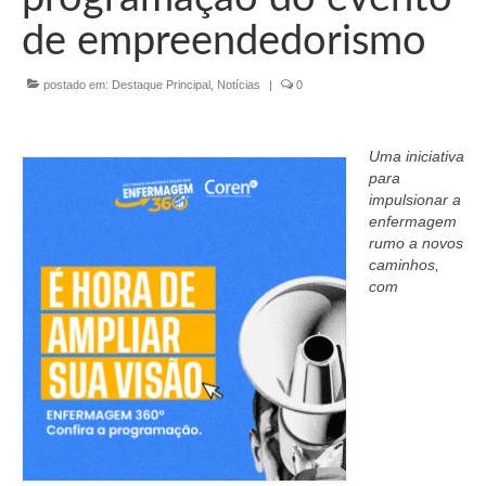
Organograma
de empreendedorismo
Conselheiros e Diretoria
postado em:
Destaque Principal
,
Notícias
|
0
Câmaras Técnicas
Carta de Serviços ao Cidadão
Uma iniciativa
para
Governança
impulsionar a
enfermagem
Transparência e Prestação de Contas
rumo a novos
caminhos,
Eleições
com
Eleições Triênio 2027-2029
Eleições 2023
Eleições Anteriores
Agenda do presidente