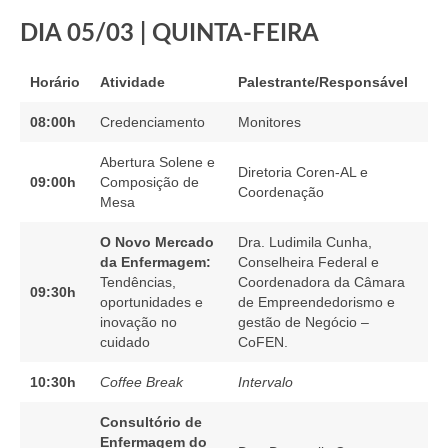
Suspensão do Exercício Profissional
DIA 05/03 | QUINTA-FEIRA
Para Você
Horário
Atividade
Palestrante/Responsável
Procedimento para registro
08:00h
Credenciamento
Monitores
Clube de Vantagens
Abertura Solene e
Valores dos serviços
Diretoria Coren-AL e
09:00h
Composição de
Coordenação
Mesa
Reserva de auditório
O Novo Mercado
Dra. Ludimila Cunha,
Notícias
da Enfermagem:
Conselheira Federal e
Tendências,
Coordenadora da Câmara
09:30h
Ouvidoria
oportunidades e
de Empreendedorismo e
inovação no
gestão de Negócio –
Contatos
cuidado
CoFEN.
Fale Conosco
10:30h
Coffee Break
Intervalo
NEP
Consultório de
Enfermagem do