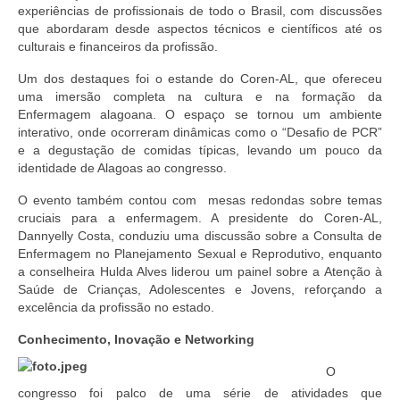
Editais e licitação
experiências de profissionais de todo o Brasil, com discussões
que abordaram desde aspectos técnicos e científicos até os
Eleições
culturais e financeiros da profissão.
Fiscalização
Um dos destaques foi o estande do Coren-AL, que ofereceu
uma imersão completa na cultura e na formação da
Responsabilidade Técnica
Enfermagem alagoana. O espaço se tornou um ambiente
interativo, onde ocorreram dinâmicas como o “Desafio de PCR”
e a degustação de comidas típicas, levando um pouco da
Legislações
identidade de Alagoas ao congresso.
Decisões
O evento também contou com mesas redondas sobre temas
cruciais para a enfermagem. A presidente do Coren-AL,
Portarias
Dannyelly Costa, conduziu uma discussão sobre a Consulta de
Enfermagem no Planejamento Sexual e Reprodutivo, enquanto
Resoluções
a conselheira Hulda Alves liderou um painel sobre a Atenção à
Saúde de Crianças, Adolescentes e Jovens, reforçando a
Desagravo Público
excelência da profissão no estado.
Processos Éticos
Conhecimento, Inovação e Networking
Censura Pública
O
congresso foi palco de uma série de atividades que