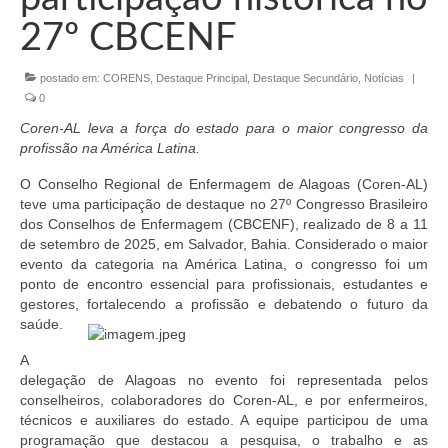
Organograma
27º CBCENF
Conselheiros e Diretoria
postado em:
CORENS
,
Destaque Principal
,
Destaque Secundário
,
Notícias
|
Câmaras Técnicas
0
Carta de Serviços ao Cidadão
Coren-AL leva a força do estado para o maior congresso da
profissão na América Latina.
Governança
O Conselho Regional de Enfermagem de Alagoas (Coren-AL)
teve uma participação de destaque no 27º Congresso Brasileiro
Transparência e Prestação de Contas
dos Conselhos de Enfermagem (CBCENF), realizado de 8 a 11
de setembro de 2025, em Salvador, Bahia. Considerado o maior
Eleições
evento da categoria na América Latina, o congresso foi um
ponto de encontro essencial para profissionais, estudantes e
Eleições Triênio 2027-2029
gestores, fortalecendo a profissão e debatendo o futuro da
saúde.
Eleições 2023
A
Eleições Anteriores
delegação de Alagoas no evento foi representada pelos
conselheiros, colaboradores do Coren-AL, e por enfermeiros,
Agenda do presidente
técnicos e auxiliares do estado. A equipe participou de uma
programação que destacou a pesquisa, o trabalho e as