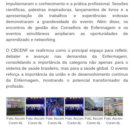
Suspensão do Exercício Profissional
impulsionaram o conhecimento e a prática profissional. Sessões
científicas, palestras inspiradoras, lançamentos de livros e a
Para Você
apresentação de trabalhos e experiências exitosas
demonstraram a grandiosidade do evento. Além disso, os
Procedimento para registro
encontros de gestão dos Conselhos de Enfermagem e os
eventos simultâneos ampliaram as oportunidades de
Clube de Vantagens
aprendizado e networking.
O CBCENF se reafirmou como o principal espaço para refletir,
Valores dos serviços
debater e avançar nas demandas da Enfermagem,
consolidando a importância da categoria não apenas para o
Reserva de auditório
sistema de saúde brasileiro, mas para a saúde global. O evento
reforça a importância da união e do desenvolvimento contínuo
Notícias
da Enfermagem, mostrando o potencial transformador da
profissão.
Ouvidoria
Contatos
Fale Conosco
Foto: Ascom
Foto: Ascom
Foto: Ascom
Foto: Ascom
Foto: Ascom
Foto: Ascom
Coren-AL
Coren-AL
Coren-AL
Coren-AL
Coren-AL
Coren-AL
NEP