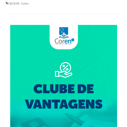
CBCENF
,
Cofen