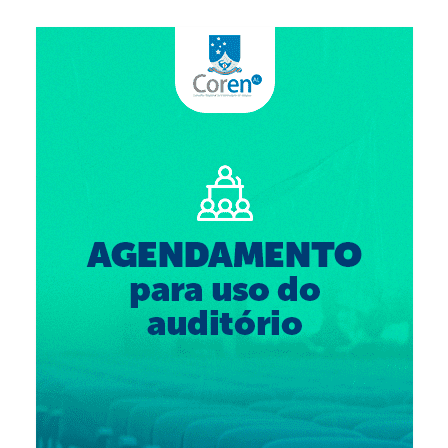
Suspensão do Exercício Profissional
Para Você
Procedimento para registro
Clube de Vantagens
Valores dos serviços
Reserva de auditório
Notícias
Ouvidoria
Contatos
Fale Conosco
NEP