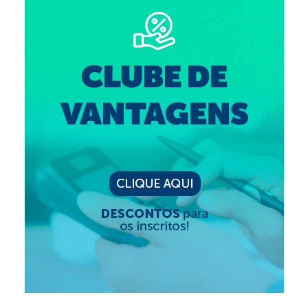
Editais e licitação
Eleições
Fiscalização
Responsabilidade Técnica
Legislações
Decisões
Portarias
Resoluções
Desagravo Público
Processos Éticos
Censura Pública