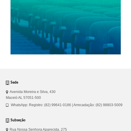
Sede
Avenida Moreira e Silva, 430
Maceió AL 57051-500
WhatsApp: Registro: (82) 99641-0186 | Arrecadação: (82) 98803-5009
Subseção
Rua Nossa Senhora Aparecida, 275