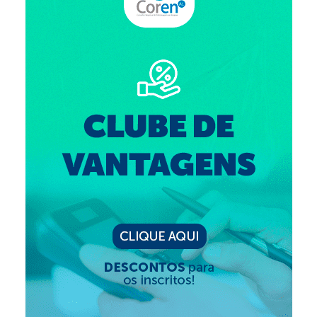
Suspensão do Exercício Profissional
Para Você
Procedimento para registro
Clube de Vantagens
Valores dos serviços
Reserva de auditório
Notícias
Ouvidoria
Contatos
Fale Conosco
NEP