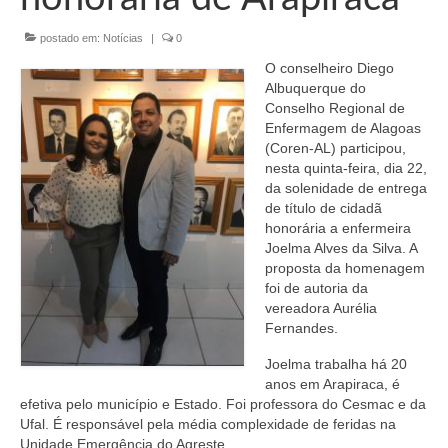
Organograma
postado em:
Notícias
|
0
Conselheiros e Diretoria
O conselheiro Diego
Câmaras Técnicas
Albuquerque do
Conselho Regional de
Carta de Serviços ao Cidadão
Enfermagem de Alagoas
(Coren-AL) participou,
Governança
nesta quinta-feira, dia 22,
da solenidade de entrega
Transparência e Prestação de Contas
de título de cidadã
honorária a enfermeira
Eleições
Joelma Alves da Silva. A
proposta da homenagem
Eleições Triênio 2027-2029
foi de autoria da
vereadora Aurélia
Fernandes.
Eleições 2023
Joelma trabalha há 20
Eleições Anteriores
anos em Arapiraca, é
efetiva pelo município e Estado. Foi professora do Cesmac e da
Agenda do presidente
Ufal. É responsável pela média complexidade de feridas na
Unidade Emergência do Agreste.