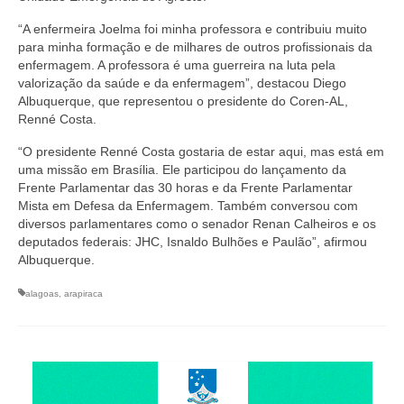
Editais e licitação
“A enfermeira Joelma foi minha professora e contribuiu muito
Eleições
para minha formação e de milhares de outros profissionais da
enfermagem. A professora é uma guerreira na luta pela
Fiscalização
valorização da saúde e da enfermagem”, destacou Diego
Albuquerque, que representou o presidente do Coren-AL,
Responsabilidade Técnica
Renné Costa.
“O presidente Renné Costa gostaria de estar aqui, mas está em
Legislações
uma missão em Brasília. Ele participou do lançamento da
Frente Parlamentar das 30 horas e da Frente Parlamentar
Decisões
Mista em Defesa da Enfermagem. Também conversou com
diversos parlamentares como o senador Renan Calheiros e os
Portarias
deputados federais: JHC, Isnaldo Bulhões e Paulão”, afirmou
Albuquerque.
Resoluções
alagoas
,
arapiraca
Desagravo Público
Processos Éticos
Censura Pública