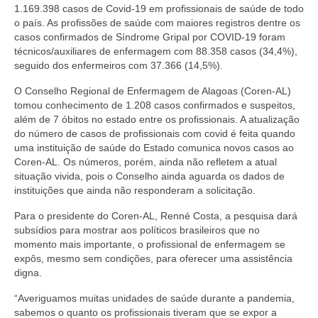
Editais e licitação
1.169.398 casos de Covid-19 em profissionais de saúde de todo
o país. As profissões de saúde com maiores registros dentre os
Eleições
casos confirmados de Síndrome Gripal por COVID-19 foram
técnicos/auxiliares de enfermagem com 88.358 casos (34,4%),
Fiscalização
seguido dos enfermeiros com 37.366 (14,5%).
Responsabilidade Técnica
O Conselho Regional de Enfermagem de Alagoas (Coren-AL)
tomou conhecimento de 1.208 casos confirmados e suspeitos,
além de 7 óbitos no estado entre os profissionais. A atualização
Legislações
do número de casos de profissionais com covid é feita quando
uma instituição de saúde do Estado comunica novos casos ao
Decisões
Coren-AL. Os números, porém, ainda não refletem a atual
situação vivida, pois o Conselho ainda aguarda os dados de
Portarias
instituições que ainda não responderam a solicitação.
Resoluções
Para o presidente do Coren-AL, Renné Costa, a pesquisa dará
subsídios para mostrar aos políticos brasileiros que no
Desagravo Público
momento mais importante, o profissional de enfermagem se
expôs, mesmo sem condições, para oferecer uma assistência
Processos Éticos
digna.
Censura Pública
“Averiguamos muitas unidades de saúde durante a pandemia,
sabemos o quanto os profissionais tiveram que se expor a