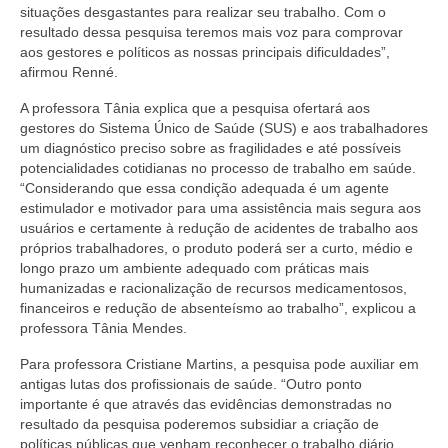
Suspensão do Exercício Profissional
situações desgastantes para realizar seu trabalho. Com o
resultado dessa pesquisa teremos mais voz para comprovar
Para Você
aos gestores e políticos as nossas principais dificuldades”,
afirmou Renné.
Procedimento para registro
A professora Tânia explica que a pesquisa ofertará aos
gestores do Sistema Único de Saúde (SUS) e aos trabalhadores
Clube de Vantagens
um diagnóstico preciso sobre as fragilidades e até possíveis
potencialidades cotidianas no processo de trabalho em saúde.
Valores dos serviços
“Considerando que essa condição adequada é um agente
estimulador e motivador para uma assistência mais segura aos
Reserva de auditório
usuários e certamente à redução de acidentes de trabalho aos
próprios trabalhadores, o produto poderá ser a curto, médio e
Notícias
longo prazo um ambiente adequado com práticas mais
humanizadas e racionalização de recursos medicamentosos,
Ouvidoria
financeiros e redução de absenteísmo ao trabalho”, explicou a
professora Tânia Mendes.
Contatos
Para professora Cristiane Martins, a pesquisa pode auxiliar em
Fale Conosco
antigas lutas dos profissionais de saúde. “Outro ponto
importante é que através das evidências demonstradas no
NEP
resultado da pesquisa poderemos subsidiar a criação de
políticas públicas que venham reconhecer o trabalho diário,