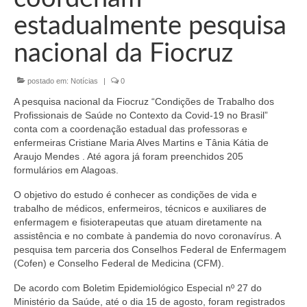
Organograma
estadualmente pesquisa
Conselheiros e Diretoria
nacional da Fiocruz
Câmaras Técnicas
postado em:
Notícias
|
0
Carta de Serviços ao Cidadão
A pesquisa nacional da Fiocruz “Condições de Trabalho dos
Governança
Profissionais de Saúde no Contexto da Covid-19 no Brasil”
conta com a coordenação estadual das professoras e
Transparência e Prestação de Contas
enfermeiras Cristiane Maria Alves Martins e Tânia Kátia de
Araujo Mendes . Até agora já foram preenchidos 205
Eleições
formulários em Alagoas.
O objetivo do estudo é conhecer as condições de vida e
Eleições Triênio 2027-2029
trabalho de médicos, enfermeiros, técnicos e auxiliares de
enfermagem e fisioterapeutas que atuam diretamente na
Eleições 2023
assistência e no combate à pandemia do novo coronavírus. A
pesquisa tem parceria dos Conselhos Federal de Enfermagem
Eleições Anteriores
(Cofen) e Conselho Federal de Medicina (CFM).
Agenda do presidente
De acordo com Boletim Epidemiológico Especial nº 27 do
Ministério da Saúde, até o dia 15 de agosto, foram registrados