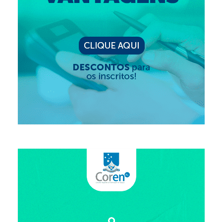
Suspensão do Exercício Profissional
Para Você
Procedimento para registro
Clube de Vantagens
Valores dos serviços
Reserva de auditório
Notícias
Ouvidoria
Contatos
Fale Conosco
NEP