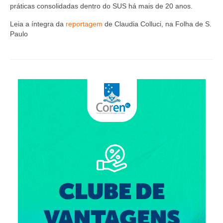
Editais e licitação
práticas consolidadas dentro do SUS há mais de 20 anos.
Eleições
Leia a íntegra da
reportagem
de Claudia Colluci, na Folha de S.
Paulo
Fiscalização
Responsabilidade Técnica
Legislações
Decisões
Portarias
Resoluções
Desagravo Público
Processos Éticos
Censura Pública