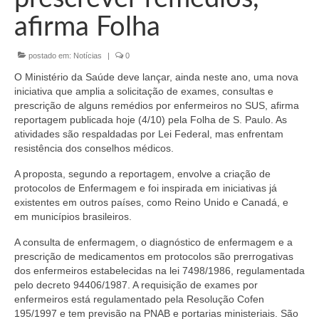
Organograma
afirma Folha
Conselheiros e Diretoria
postado em:
Notícias
|
0
Câmaras Técnicas
O Ministério da Saúde deve lançar, ainda neste ano, uma nova
Carta de Serviços ao Cidadão
iniciativa que amplia a solicitação de exames, consultas e
prescrição de alguns remédios por enfermeiros no SUS, afirma
Governança
reportagem publicada hoje (4/10) pela Folha de S. Paulo. As
atividades são respaldadas por Lei Federal, mas enfrentam
Transparência e Prestação de Contas
resistência dos conselhos médicos.
A proposta, segundo a reportagem, envolve a criação de
Eleições
protocolos de Enfermagem e foi inspirada em iniciativas já
existentes em outros países, como Reino Unido e Canadá, e
Eleições Triênio 2027-2029
em municípios brasileiros.
Eleições 2023
A consulta de enfermagem, o diagnóstico de enfermagem e a
prescrição de medicamentos em protocolos são prerrogativas
Eleições Anteriores
dos enfermeiros estabelecidas na lei 7498/1986, regulamentada
pelo decreto 94406/1987. A requisição de exames por
Agenda do presidente
enfermeiros está regulamentado pela Resolução Cofen
195/1997 e tem previsão na PNAB e portarias ministeriais. São