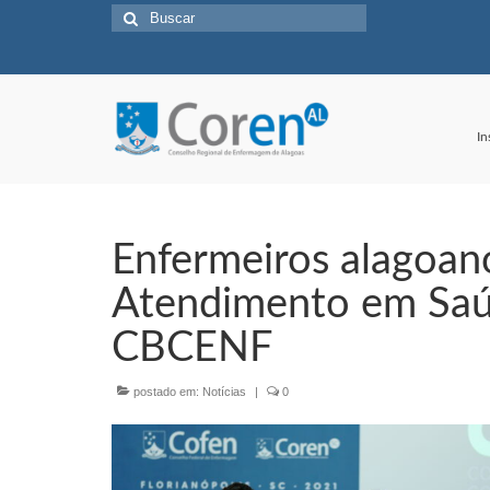
Buscar
por:
In
Enfermeiros alagoan
Atendimento em Saú
CBCENF
postado em:
Notícias
|
0