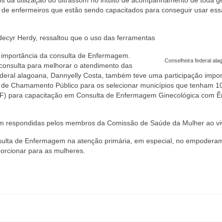
 de enfermeiros que estão sendo capacitados para conseguir usar ess
ecyr Herdy, ressaltou que o uso das ferramentas
 importância da consulta de Enfermagem.
Conselheira federal ala
 consulta para melhorar o atendimento das
ederal alagoana, Dannyelly Costa, também teve uma participação impo
al de Chamamento Público para os selecionar municípios que tenham 1
SF) para capacitação em Consulta de Enfermagem Ginecológica com Ê
am respondidas pelos membros da Comissão de Saúde da Mulher ao vi
onsulta de Enfermagem na atenção primária, em especial, no empodera
orcionar para as mulheres.