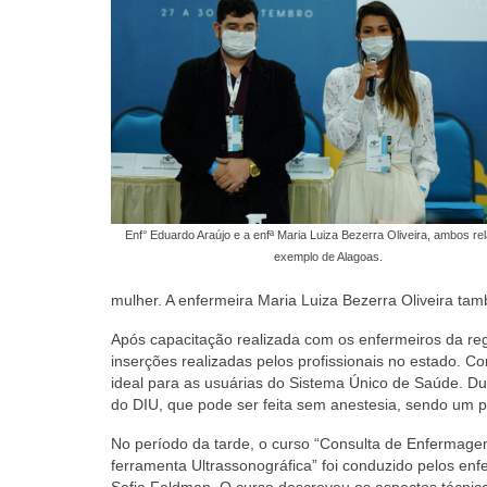
Enf° Eduardo Araújo e a enfª Maria Luiza Bezerra Oliveira, ambos re
exemplo de Alagoas.
mulher. A enfermeira Maria Luiza Bezerra Oliveira tam
Após capacitação realizada com os enfermeiros da re
inserções realizadas pelos profissionais no estado. 
ideal para as usuárias do Sistema Único de Saúde. 
do DIU, que pode ser feita sem anestesia, sendo um p
No período da tarde, o curso “Consulta de Enfermage
ferramenta Ultrassonográfica” foi conduzido pelos en
Sofia Feldman. O curso descreveu os aspectos técnic