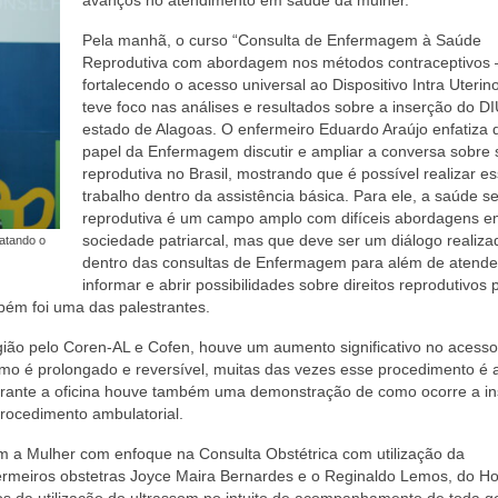
Pela manhã, o curso “Consulta de Enfermagem à Saúde
Reprodutiva com abordagem nos métodos contraceptivos 
fortalecendo o acesso universal ao Dispositivo Intra Uterino
teve foco nas análises e resultados sobre a inserção do D
estado de Alagoas. O enfermeiro Eduardo Araújo enfatiza 
papel da Enfermagem discutir e ampliar a conversa sobre
reprodutiva no Brasil, mostrando que é possível realizar e
trabalho dentro da assistência básica. Para ele, a saúde s
reprodutiva é um campo amplo com difíceis abordagens 
sociedade patriarcal, mas que deve ser um diálogo realiza
latando o
dentro das consultas de Enfermagem para além de atende
informar e abrir possibilidades sobre direitos reprodutivos 
bém foi uma das palestrantes.
gião pelo Coren-AL e Cofen, houve um aumento significativo no acesso
Como é prolongado e reversível, muitas das vezes esse procedimento é
Durante a oficina houve também uma demonstração de como ocorre a i
rocedimento ambulatorial.
m a Mulher com enfoque na Consulta Obstétrica com utilização da
fermeiros obstetras Joyce Maira Bernardes e o Reginaldo Lemos, do Ho
os da utilização do ultrassom no intuito de acompanhamento de toda g