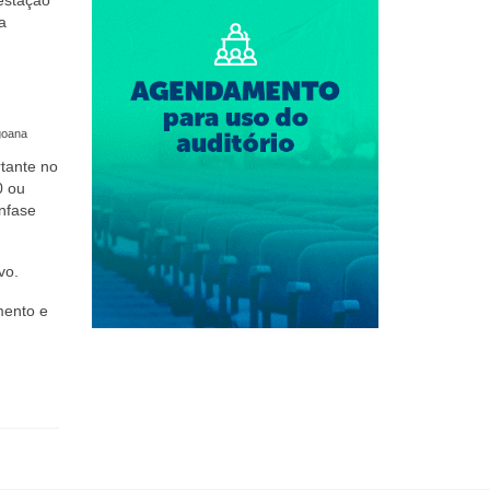
a
goana
rtante no
0 ou
nfase
vo.
mento e