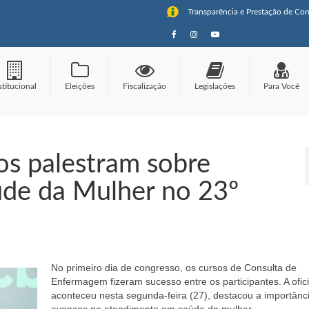
Transparência e Prestação de Con
stitucional
Eleições
Fiscalização
Legislações
Para Você
os palestram sobre
de da Mulher no 23º
No primeiro dia de congresso, os cursos de Consulta de
Enfermagem fizeram sucesso entre os participantes. A ofic
aconteceu nesta segunda-feira (27), destacou a importânc
avanços no atendimento em saúde da mulher.