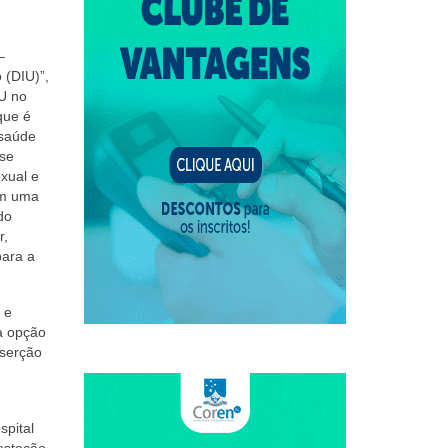
–
 (DIU)”,
IU no
que é
 saúde
sse
exual e
em uma
do
r,
para a
 e
 a opção
nserção
spital
estação