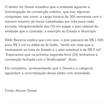
Suspensão do Exercício Profissional
O diretor do Sineal ressaltou que a entidade aguarda a
homologação da convenção coletiva, que traz algumas
Para Você
conquistas, tais como: a carga horária de 30h semanais com o
número máximo de horas trabalhadas por mês para cada
Procedimento para registro
jornada; obrigatoriedade das OS em pagar o piso salarial da
entidade que a contratar, a exemplo do Estado e Município.
Clube de Vantagens
Rildo Bezerra explica que com isso, o piso passará de R$ 1.900
Valores dos serviços
para R$ 3 mil no edital do Ib Gatto, “tendo em vista que a
contratante se trata do Estado e o piso estadual é de R$ 3 mil”.
Reserva de auditório
“Esperamos que na próxima segunda-feira (24) tenhamos a
convenção fechada com o Sindhospital”, disse.
Notícias
Ele completou, acrescentando que o Sineal e a categoria
Ouvidoria
aguardam a concretização desse pleito com ansiedade.
Contatos
Fonte: Ascom Sineal
Fale Conosco
NEP