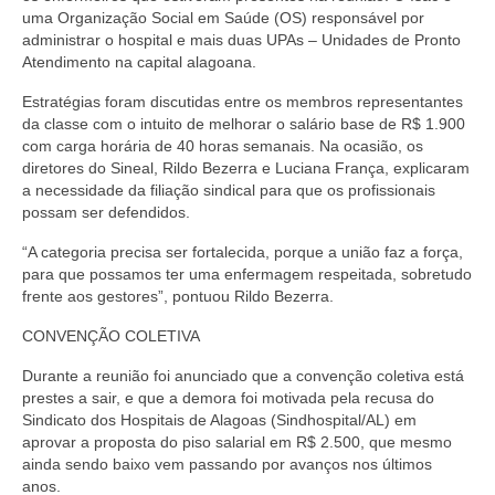
Editais e licitação
uma Organização Social em Saúde (OS) responsável por
administrar o hospital e mais duas UPAs – Unidades de Pronto
Eleições
Atendimento na capital alagoana.
Fiscalização
Estratégias foram discutidas entre os membros representantes
da classe com o intuito de melhorar o salário base de R$ 1.900
Responsabilidade Técnica
com carga horária de 40 horas semanais. Na ocasião, os
diretores do Sineal, Rildo Bezerra e Luciana França, explicaram
Legislações
a necessidade da filiação sindical para que os profissionais
possam ser defendidos.
Decisões
“A categoria precisa ser fortalecida, porque a união faz a força,
para que possamos ter uma enfermagem respeitada, sobretudo
Portarias
frente aos gestores”, pontuou Rildo Bezerra.
Resoluções
CONVENÇÃO COLETIVA
Desagravo Público
Durante a reunião foi anunciado que a convenção coletiva está
prestes a sair, e que a demora foi motivada pela recusa do
Processos Éticos
Sindicato dos Hospitais de Alagoas (Sindhospital/AL) em
aprovar a proposta do piso salarial em R$ 2.500, que mesmo
Censura Pública
ainda sendo baixo vem passando por avanços nos últimos
anos.