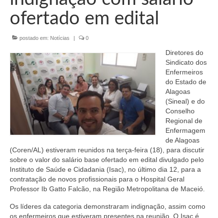
Organograma
ofertado em edital
Conselheiros e Diretoria
postado em:
Notícias
|
0
Câmaras Técnicas
Diretores do
Carta de Serviços ao Cidadão
Sindicato dos
Enfermeiros
Governança
do Estado de
Alagoas
Transparência e Prestação de Contas
(Sineal) e do
Conselho
Eleições
Regional de
Enfermagem
Eleições Triênio 2027-2029
de Alagoas
(Coren/AL) estiveram reunidos na terça-feira (18), para discutir
sobre o valor do salário base ofertado em edital divulgado pelo
Eleições 2023
Instituto de Saúde e Cidadania (Isac), no último dia 12, para a
contratação de novos profissionais para o Hospital Geral
Eleições Anteriores
Professor Ib Gatto Falcão, na Região Metropolitana de Maceió.
Agenda do presidente
Os líderes da categoria demonstraram indignação, assim como
os enfermeiros que estiveram presentes na reunião. O Isac é