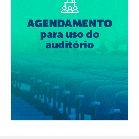
Suspensão do Exercício Profissional
Para Você
Procedimento para registro
Clube de Vantagens
Valores dos serviços
Reserva de auditório
Notícias
Ouvidoria
Contatos
Fale Conosco
NEP