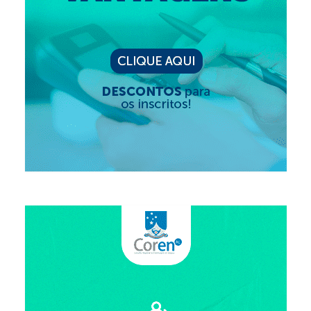
Editais e licitação
Eleições
Fiscalização
Responsabilidade Técnica
Legislações
Decisões
Portarias
Resoluções
Desagravo Público
Processos Éticos
Censura Pública