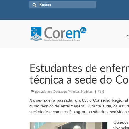
Buscar
por:
In
Estudantes de enfer
técnica a sede do C
postado em:
Destaque Principal
,
Notícias
|
0
Na sexta-feira passada, dia 09, o Conselho Regiona
curso técnico de enfermagem. Durante a ida, os estud
sociedade e como os fluxogramas são desenvolvidos 
Guiados
vivenc