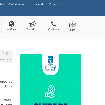
tas
Autoatendimento
Agenda do Presidente
Notícias
Ouvidoria
Contatos
NEP
16
FEV 2024
lunos do
ercido na
ermagem,
 e suas