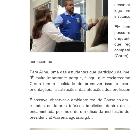
desseme
logo em
institui
Ele tam
possuí
enquant
que re
competê
(Coren) 
acrescentou.
Para Aline, uma das estudantes que participou da im
“É muito importante porque, é aqui que esclarecemo
Coren tem a finalidade de promover isso, o exer
orientações, fiscalizações, das atuações dos profissio
É possível observar o ambiente real do Conselho em p
e todos os fatores teóricos implícitos dentro da e
encaminhada por meio de um ofício da instituição de
presidencia@corenalagoas.org.br.