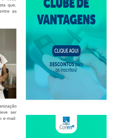
sta que,
entre as
ganização
deve ser
o e-mail: