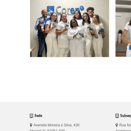
Sede
Subse
Avenida Moreira e Silva, 430
Rua No
Maceió AL 57051-500
Arapirac