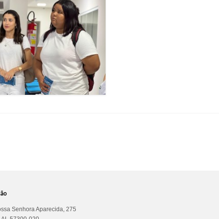
ção
ssa Senhora Aparecida, 275
a AL 57300-020