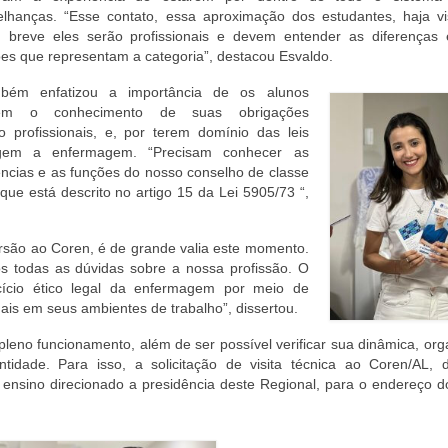
lhanças. “Esse contato, essa aproximação dos estudantes, haja vi
 breve eles serão profissionais e devem entender as diferenças 
ções que representam a categoria”, destacou Esvaldo.
bém enfatizou a importância de os alunos
rem o conhecimento de suas obrigações
o profissionais, e, por terem domínio das leis
gem a enfermagem. “Precisam conhecer as
ncias e as funções do nosso conselho de classe
que está descrito no artigo 15 da Lei 5905/73 “,
ersão ao Coren, é de grande valia este momento.
s todas as dúvidas sobre a nossa profissão. O
cício ético legal da enfermagem por meio de
nais em seus ambientes de trabalho”, dissertou.
leno funcionamento, além de ser possível verificar sua dinâmica, or
ntidade. Para isso, a solicitação de visita técnica ao Coren/AL, 
 ensino direcionado a presidência deste Regional, para o endereço d