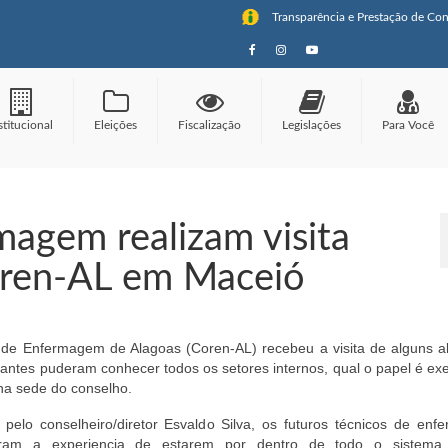
Transparência e Prestação de Con
stitucional
Eleições
Fiscalização
Legislações
Para Você
magem realizam visita
oren-AL em Maceió
l de Enfermagem de Alagoas (Coren-AL) recebeu a visita de alguns a
antes puderam conhecer todos os setores internos, qual o papel é ex
na sede do conselho.
 pelo conselheiro/diretor Esvaldo Silva, os futuros técnicos de enf
iaram a experiencia de estarem por dentro de todo o sistema